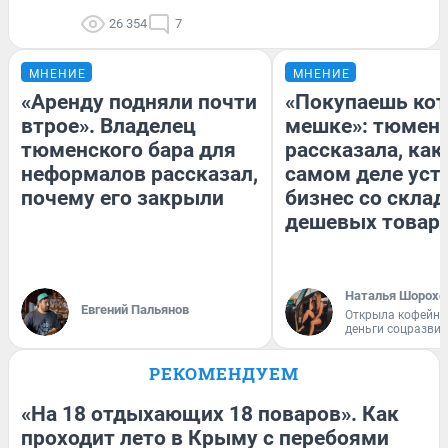
26 354
7
МНЕНИЕ
МНЕНИЕ
«Аренду подняли почти
«Покупаешь кот
втрое». Владелец
мешке»: тюмен
тюменского бара для
рассказала, как
неформалов рассказал,
самом деле уст
почему его закрыли
бизнес со скла
дешевых товар
Наталья Шорохо
Евгений Пальянов
Открыла кофейну
деньги соцразви
РЕКОМЕНДУЕМ
«На 18 отдыхающих 18 поваров». Как
проходит лето в Крыму с перебоями