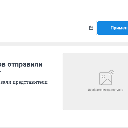
Примен
ов отправили
г
азали представители