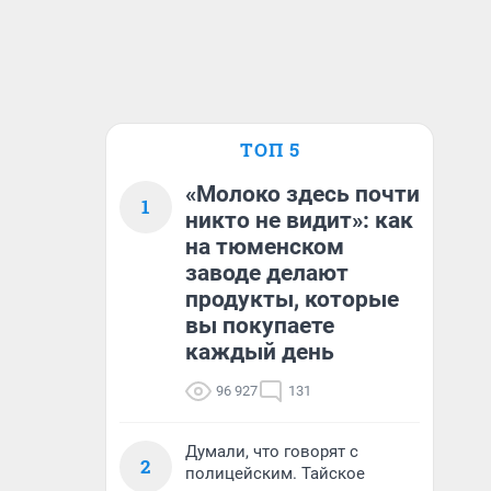
ТОП 5
«Молоко здесь почти
1
никто не видит»: как
на тюменском
заводе делают
продукты, которые
вы покупаете
каждый день
96 927
131
Думали, что говорят с
2
полицейским. Тайское