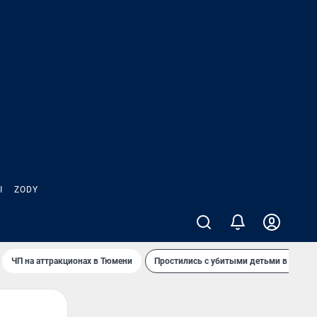
Ы
ZODY
ЧП на аттракционах в Тюмени
Простились с убитыми детьми в Таила