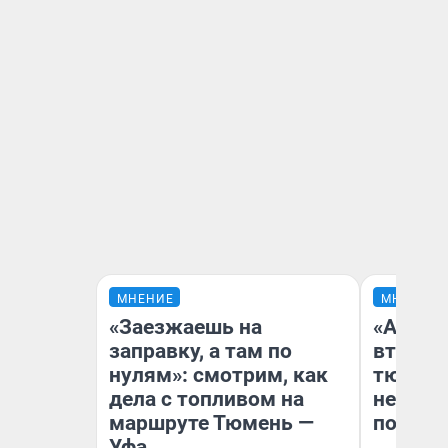
МНЕНИЕ
МНЕНИЕ
«Заезжаешь на
«Аренд
заправку, а там по
втрое»
нулям»: смотрим, как
тюменс
дела с топливом на
неформ
маршруте Тюмень —
почему
Уфа