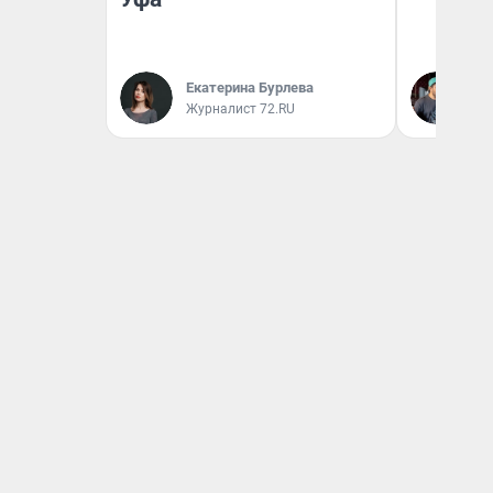
Екатерина Бурлева
Ев
Журналист 72.RU