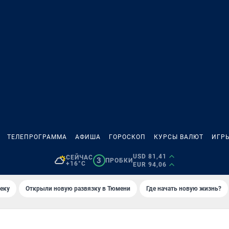
ТЕЛЕПРОГРАММА
АФИША
ГОРОСКОП
КУРСЫ ВАЛЮТ
ИГР
USD 81,41
СЕЙЧАС
3
ПРОБКИ
+16°C
EUR 94,06
еку
Открыли новую развязку в Тюмени
Где начать новую жизнь?