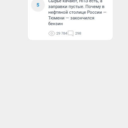
Сырье качают, НПЗ есть, а
5
заправки пустые. Почему в
нефтяной столице России —
Тюмени — закончился
бензин
29 784
298