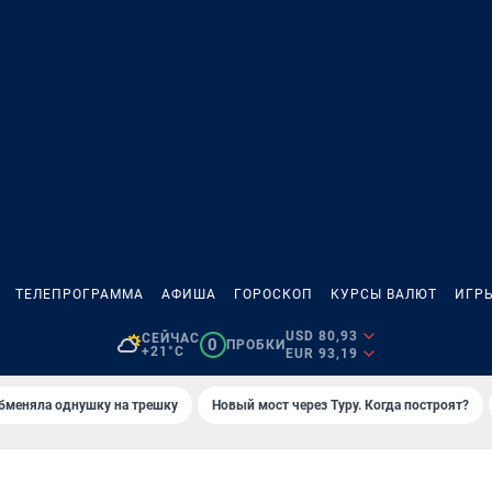
ТЕЛЕПРОГРАММА
АФИША
ГОРОСКОП
КУРСЫ ВАЛЮТ
ИГР
USD 80,93
СЕЙЧАС
0
ПРОБКИ
+21°C
EUR 93,19
бменяла однушку на трешку
Новый мост через Туру. Когда построят?