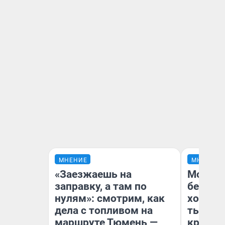
МНЕНИЕ
МНЕНИЕ
«Заезжаешь на
Мой ба
заправку, а там по
береже
нулям»: смотрим, как
хотела 
дела с топливом на
тысяч,
маршруте Тюмень —
кредит,