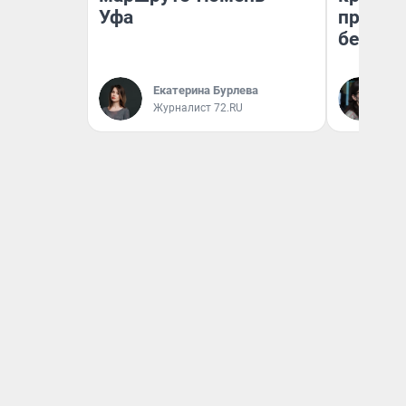
Уфа
приеха
безопа
Екатерина Бурлева
Кс
Журналист 72.RU
Ав