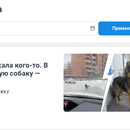
а
Примен
ала кого-то. В
ую собаку —
нику