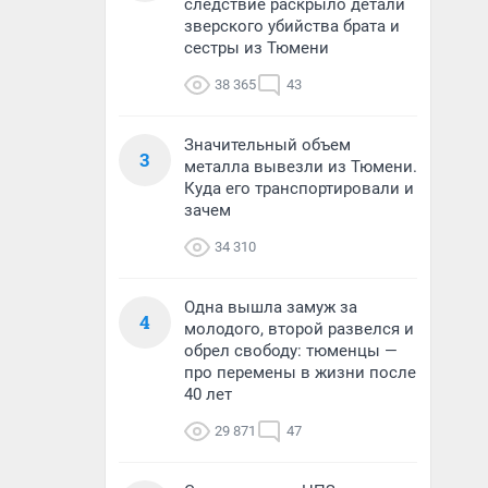
следствие раскрыло детали
зверского убийства брата и
сестры из Тюмени
38 365
43
Значительный объем
3
металла вывезли из Тюмени.
Куда его транспортировали и
зачем
34 310
Одна вышла замуж за
4
молодого, второй развелся и
обрел свободу: тюменцы —
про перемены в жизни после
40 лет
29 871
47