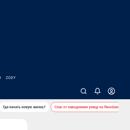
Ы
ZODY
Где начать новую жизнь?
Спас от наводнения улицу на Лесобазе
Д