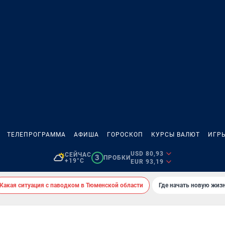
ТЕЛЕПРОГРАММА
АФИША
ГОРОСКОП
КУРСЫ ВАЛЮТ
ИГР
USD 80,93
СЕЙЧАС
3
ПРОБКИ
+19°C
EUR 93,19
Какая ситуация с паводком в Тюменской области
Где начать новую жиз