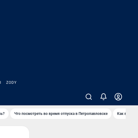
Ы
ZODY
нь?
Что посмотреть во время отпуска в Петропавловске
Как выжива