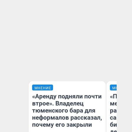
МНЕНИЕ
МНЕНИЕ
«Аренду подняли почти
«Покуп
втрое». Владелец
мешке»
тюменского бара для
рассказ
неформалов рассказал,
самом 
почему его закрыли
бизнес
дешевы