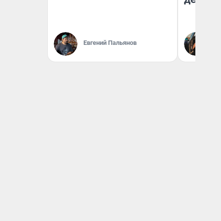
На
Евгений Пальянов
От
де