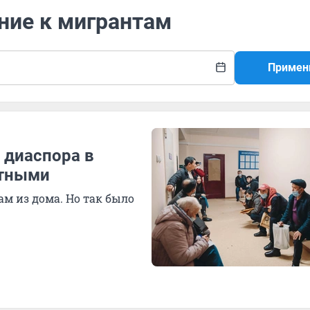
ние к мигрантам
Примен
 диаспора в
стными
м из дома. Но так было