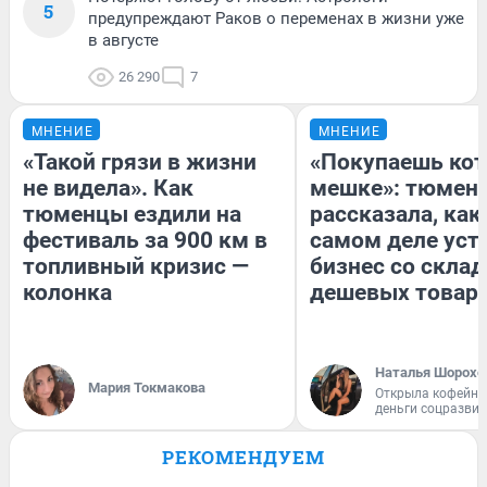
5
предупреждают Раков о переменах в жизни уже
в августе
26 290
7
МНЕНИЕ
МНЕНИЕ
«Такой грязи в жизни
«Покупаешь кот
не видела». Как
мешке»: тюмен
тюменцы ездили на
рассказала, как
фестиваль за 900 км в
самом деле уст
топливный кризис —
бизнес со скла
колонка
дешевых товар
Наталья Шорохо
Мария Токмакова
Открыла кофейну
деньги соцразви
РЕКОМЕНДУЕМ