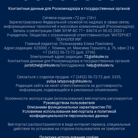
Контактные данные для Роскомнадзора и государственных органов
Сетевое издание «72.ру» (18+)
Зарегистрировано Федеральной службой по надзору в сфере связи,
информационных технологий и массовых коммуникаций (Роскомнадзор)
Запись о регистрации СМИ ЭЛ № ФС 77– 84674 от 06.02.2023 г.
Учредитель: Общество с ограниченной ответственностью "ИНТЕРНЕТ
ТЕХНОЛОГИИ"
Главный редактор: Познахарева Елена Павловна
Адрес редакции: 625000, г. Тюмень, ул. Максима Горького, д. 76, офис 214,
+7 (3452) 56-72-72 (доб. 3736)
Электронный адрес редакции:
72@shkulev.ru
Контактные данные для Роскомнадзора и государственных органов:
juristchel@shkulev.ru
Техподдержка:
help@shkulev.ru
Связаться с отделом продаж: +7 (3452) 56-72-72 доб. 3335,
yuliya.latypova@shkulev.ru
Редакция сайта не несет ответственности за достоверность
информации, содержащейся в рекламных объявлениях.
Особенности эксплуатации (использования) веб-портала регулируются:
Руководством пользователя
Описанием функциональных характеристик ПО
Условиями использования веб-портала и политикой
конфиденциальности персональных данных
Веб-портал распространяется в виде интернет-сервиса, специальные
действия по установке на стороне пользователя не требуются
Политика использования cookies