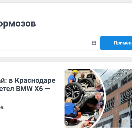
тормозов
Примен
й: в Краснодаре
летел BMW X6 —
ья