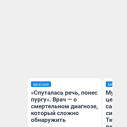
МНЕНИЕ
МНЕНИЕ
«Спуталась речь, понес
Музей 
пургу». Врач — о
церков
смертельном диагнозе,
самоцв
который сложно
символ
обнаружить
Тюменц
поехали