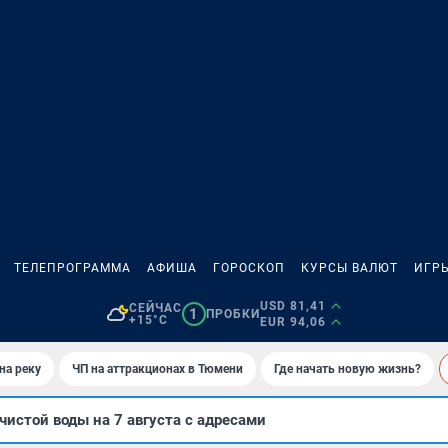
ТЕЛЕПРОГРАММА
АФИША
ГОРОСКОП
КУРСЫ ВАЛЮТ
ИГР
USD 81,41
СЕЙЧАС
1
ПРОБКИ
+15°C
EUR 94,06
на реку
ЧП на аттракционах в Тюмени
Где начать новую жизнь?
чистой воды на 7 августа с адресами