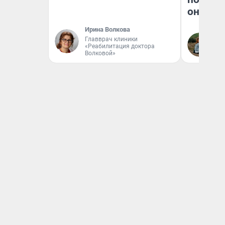
они та
Ирина Волкова
Главврач клиники
Ек
«Реабилитация доктора
Волковой»