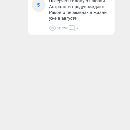
Потеряют голову от любви.
5
Астрологи предупреждают
Раков о переменах в жизни
уже в августе
26 293
7