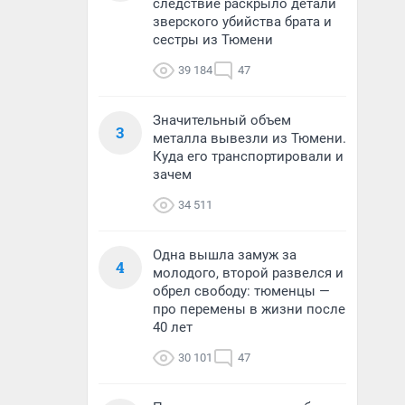
следствие раскрыло детали
зверского убийства брата и
сестры из Тюмени
39 184
47
Значительный объем
3
металла вывезли из Тюмени.
Куда его транспортировали и
зачем
34 511
Одна вышла замуж за
4
молодого, второй развелся и
обрел свободу: тюменцы —
про перемены в жизни после
40 лет
30 101
47