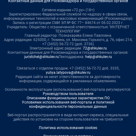
Контактные данные для Роскомнадзора и государственных органов
Сетевое издание «72.ру» (18+)
Зарегистрировано Федеральной службой по надзору в сфере связи,
информационных технологий и массовых коммуникаций (Роскомнадзор)
Запись о регистрации СМИ ЭЛ № ФС 77– 84674 от 06.02.2023 г.
Учредитель: Общество с ограниченной ответственностью "ИНТЕРНЕТ
ТЕХНОЛОГИИ"
Главный редактор: Познахарева Елена Павловна
Адрес редакции: 625000, г. Тюмень, ул. Максима Горького, д. 76, офис 214,
+7 (3452) 56-72-72 (доб. 3736)
Электронный адрес редакции:
72@shkulev.ru
Контактные данные для Роскомнадзора и государственных органов:
juristchel@shkulev.ru
Техподдержка:
help@shkulev.ru
Связаться с отделом продаж: +7 (3452) 56-72-72 доб. 3335,
yuliya.latypova@shkulev.ru
Редакция сайта не несет ответственности за достоверность
информации, содержащейся в рекламных объявлениях.
Особенности эксплуатации (использования) веб-портала регулируются:
Руководством пользователя
Описанием функциональных характеристик ПО
Условиями использования веб-портала и политикой
конфиденциальности персональных данных
Веб-портал распространяется в виде интернет-сервиса, специальные
действия по установке на стороне пользователя не требуются
Политика использования cookies