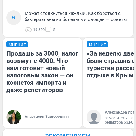
Может столкнуться каждый. Как бороться с
5
бактериальными болезнями овощей — советы
19 850
5
МНЕНИЕ
МНЕНИЕ
Продашь за 3000, налог
«За неделю две
возьмут с 4000. Что
были страшные
нам готовит новый
туристка расска
налоговый закон — он
отдыхе в Крым
коснется импорта и
даже репетиторов
Александра Исм
Анастасия Завгородняя
заместитель глав
редактора 63.RU
РЕКОМЕНДУЕМ