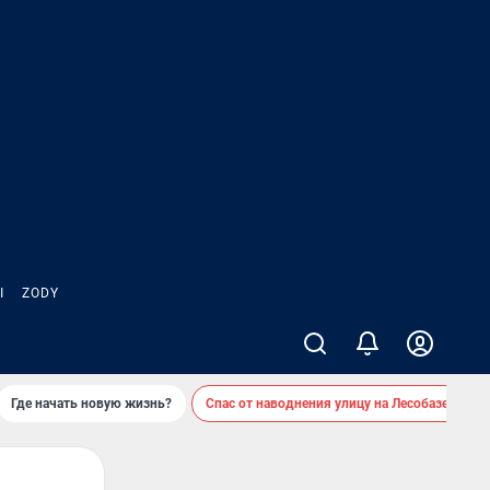
Ы
ZODY
Где начать новую жизнь?
Спас от наводнения улицу на Лесобазе
Д