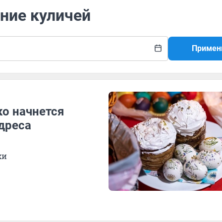
ние куличей
Примен
ко начнется
дреса
хи