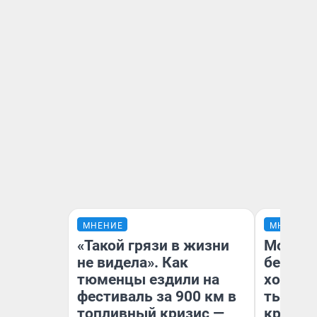
МНЕНИЕ
МНЕНИЕ
«Такой грязи в жизни
Мой ба
не видела». Как
береже
тюменцы ездили на
хотела 
фестиваль за 900 км в
тысяч,
топливный кризис —
кредит,