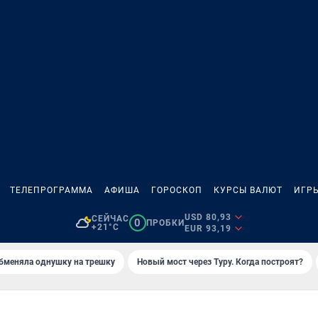
ТЕЛЕПРОГРАММА
АФИША
ГОРОСКОП
КУРСЫ ВАЛЮТ
ИГР
USD 80,93
СЕЙЧАС
0
ПРОБКИ
+21°C
EUR 93,19
бменяла однушку на трешку
Новый мост через Туру. Когда построят?