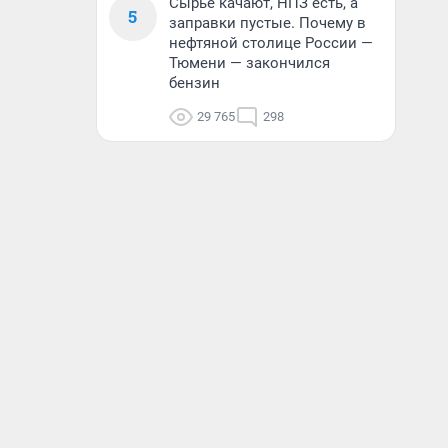
Сырье качают, НПЗ есть, а
5
заправки пустые. Почему в
нефтяной столице России —
Тюмени — закончился
бензин
29 765
298