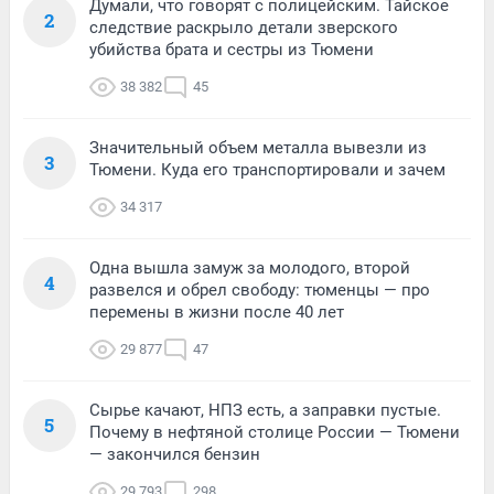
Думали, что говорят с полицейским. Тайское
2
следствие раскрыло детали зверского
убийства брата и сестры из Тюмени
38 382
45
Значительный объем металла вывезли из
3
Тюмени. Куда его транспортировали и зачем
34 317
Одна вышла замуж за молодого, второй
4
развелся и обрел свободу: тюменцы — про
перемены в жизни после 40 лет
29 877
47
Сырье качают, НПЗ есть, а заправки пустые.
5
Почему в нефтяной столице России — Тюмени
— закончился бензин
29 793
298