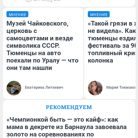
МНЕНИЕ
МНЕНИЕ
Музей Чайковского,
«Такой грязи в 
церковь с
не видела». Как
самоцветами и везде
тюменцы ездил
символика СССР.
фестиваль за 90
Тюменцы на авто
топливный криз
поехали по Уралу — что
колонка
они там нашли
Екатерина Литкевич
Мария Токмаков
РЕКОМЕНДУЕМ
«Чемпионкой быть — это кайф»: как
мама в декрете из Барнаула завоевала
золото на соревнованиях по