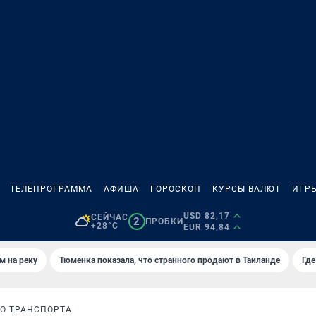
ТЕЛЕПРОГРАММА
АФИША
ГОРОСКОП
КУРСЫ ВАЛЮТ
ИГР
USD 82,17
СЕЙЧАС
2
ПРОБКИ
+28°C
EUR 94,84
м на реку
Тюменка показала, что странного продают в Таиланде
Где
О ТРАНСПОРТА