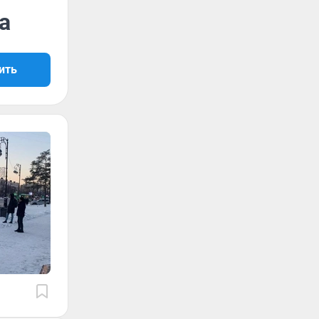
а
ить