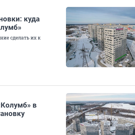
овки: куда
олумб»
ие сделать их к
«Колумб» в
тановку