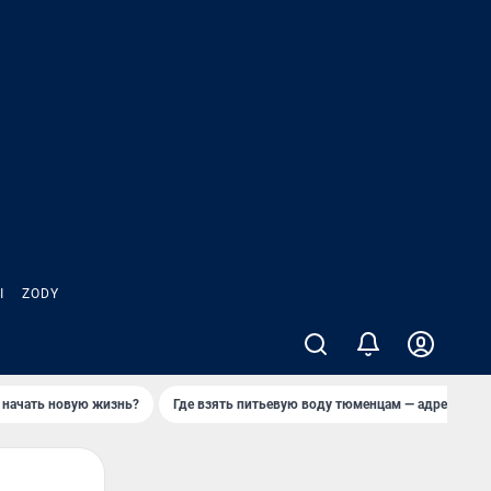
Ы
ZODY
 начать новую жизнь?
Где взять питьевую воду тюменцам — адреса