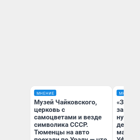
МНЕНИЕ
МНЕНИЕ
Музей Чайковского,
«Заезж
церковь с
заправк
самоцветами и везде
нулям»
символика СССР.
дела с
Тюменцы на авто
маршру
поехали по Уралу — что
Уфа