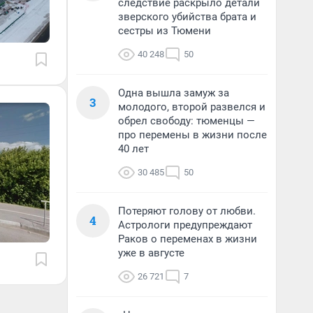
следствие раскрыло детали
зверского убийства брата и
сестры из Тюмени
40 248
50
Одна вышла замуж за
3
молодого, второй развелся и
обрел свободу: тюменцы —
про перемены в жизни после
40 лет
30 485
50
Потеряют голову от любви.
4
Астрологи предупреждают
Раков о переменах в жизни
уже в августе
26 721
7