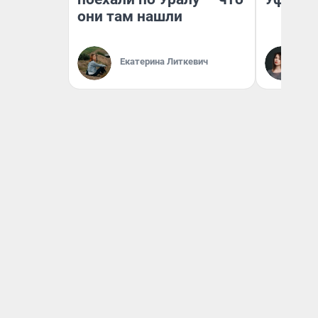
они там нашли
Ек
Екатерина Литкевич
Жу