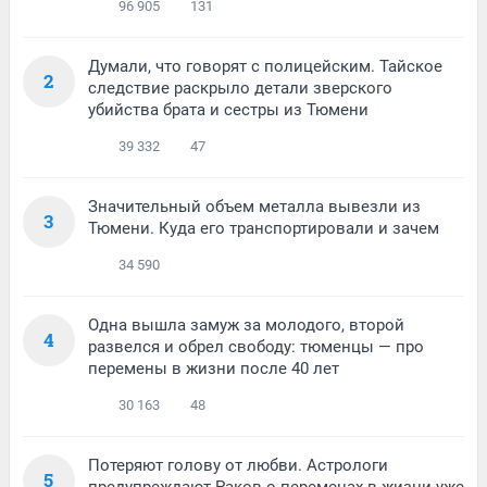
96 905
131
Думали, что говорят с полицейским. Тайское
2
следствие раскрыло детали зверского
убийства брата и сестры из Тюмени
39 332
47
Значительный объем металла вывезли из
3
Тюмени. Куда его транспортировали и зачем
34 590
Одна вышла замуж за молодого, второй
4
развелся и обрел свободу: тюменцы — про
перемены в жизни после 40 лет
30 163
48
Потеряют голову от любви. Астрологи
5
предупреждают Раков о переменах в жизни уже