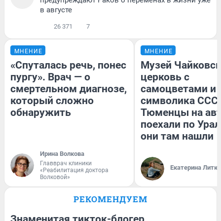
в августе
26 371
7
МНЕНИЕ
МНЕНИЕ
«Спуталась речь, понес
Музей Чайковск
пургу». Врач — о
церковь с
смертельном диагнозе,
самоцветами и 
который сложно
символика СССР
обнаружить
Тюменцы на ав
поехали по Урал
они там нашли
Ирина Волкова
Главврач клиники
Екатерина Литк
«Реабилитация доктора
Волковой»
РЕКОМЕНДУЕМ
Знаменитая тикток-блогер,