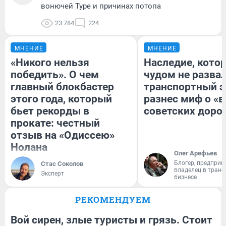
вонючей Туре и причинах потопа
23 784
224
МНЕНИЕ
МНЕНИЕ
«Никого нельзя
Наследие, кото
победить». О чем
чудом не разва
главный блокбастер
транспортный э
этого года, который
разнес миф о «
бьет рекорды в
советских доро
прокате: честный
отзыв на «Одиссею»
Нолана
Олег Арефьев
Блогер, предприн
Стас Соколов
владелец в тран
Эксперт
бизнесе
РЕКОМЕНДУЕМ
Вой сирен, злые туристы и грязь. Стоит