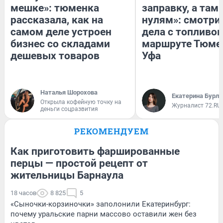
мешке»: тюменка
заправку, а там 
рассказала, как на
нулям»: смотри
самом деле устроен
дела с топливом
бизнес со складами
маршруте Тюме
дешевых товаров
Уфа
Наталья Шорохова
Екатерина Бурле
Открыла кофейную точку на
Журналист 72.RU
деньги соцразвития
РЕКОМЕНДУЕМ
Как приготовить фаршированные
перцы — простой рецепт от
жительницы Барнаула
18 часов
8 825
5
«Сыночки-корзиночки» заполонили Екатеринбург:
почему уральские парни массово оставили жен без