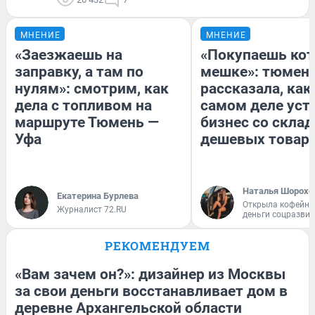
МНЕНИЕ
МНЕНИЕ
«Заезжаешь на
«Покупаешь кот
заправку, а там по
мешке»: тюмен
нулям»: смотрим, как
рассказала, как
дела с топливом на
самом деле уст
маршруте Тюмень —
бизнес со скла
Уфа
дешевых товар
Наталья Шорохо
Екатерина Бурлева
Открыла кофейну
Журналист 72.RU
деньги соцразви
РЕКОМЕНДУЕМ
«Вам зачем он?»: дизайнер из Москвы
за свои деньги восстанавливает дом в
деревне Архангельской области