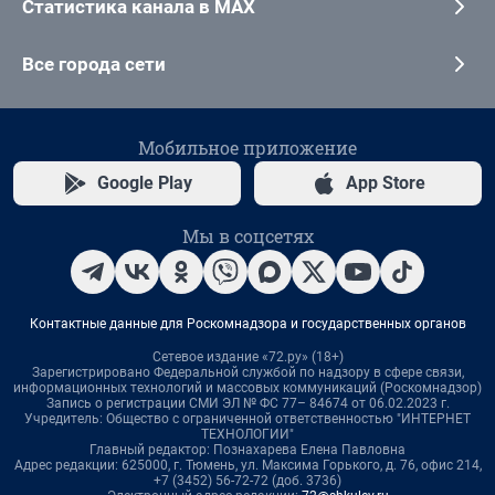
Статистика канала в MAX
Все города сети
Мобильное приложение
Google Play
App Store
Мы в соцсетях
Контактные данные для Роскомнадзора и государственных органов
Сетевое издание «72.ру» (18+)
Зарегистрировано Федеральной службой по надзору в сфере связи,
информационных технологий и массовых коммуникаций (Роскомнадзор)
Запись о регистрации СМИ ЭЛ № ФС 77– 84674 от 06.02.2023 г.
Учредитель: Общество с ограниченной ответственностью "ИНТЕРНЕТ
ТЕХНОЛОГИИ"
Главный редактор: Познахарева Елена Павловна
Адрес редакции: 625000, г. Тюмень, ул. Максима Горького, д. 76, офис 214,
+7 (3452) 56-72-72 (доб. 3736)