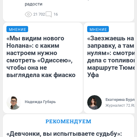
радости
21 702
16
МНЕНИЕ
МНЕНИЕ
«Мы видим нового
«Заезжаешь на
Нолана»: с каким
заправку, а там 
настроем нужно
нулям»: смотри
смотреть «Одиссею»,
дела с топливом
чтобы она не
маршруте Тюме
выглядела как фиаско
Уфа
Екатерина Бурле
Надежда Губарь
Журналист 72.RU
РЕКОМЕНДУЕМ
«Девчонки, вы испытываете судьбу»: