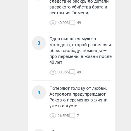
следствие раскрыло детали
зверского убийства брата и
сестры из Тюмени
40 003
49
Одна вышла замуж за
3
молодого, второй развелся и
обрел свободу: тюменцы —
про перемены в жизни после
40 лет
30 365
49
Потеряют голову от любви.
4
Астрологи предупреждают
Раков о переменах в жизни
уже в августе
26 595
7