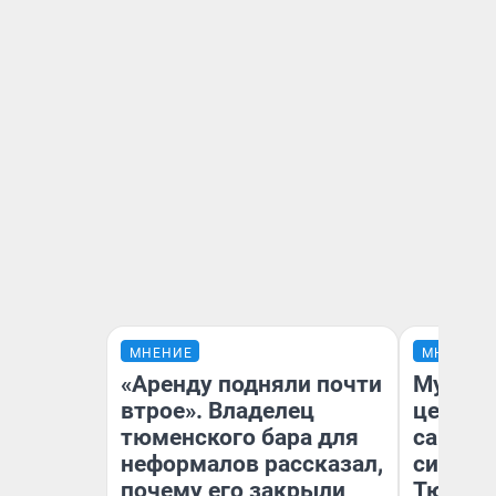
МНЕНИЕ
МНЕНИЕ
«Аренду подняли почти
Музей 
втрое». Владелец
церков
тюменского бара для
самоцв
неформалов рассказал,
символ
почему его закрыли
Тюменц