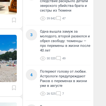
следствие раскрыло детали
зверского убийства брата и
сестры из Тюмени
39 842
47
Одна вышла замуж за
3
молодого, второй развелся и
обрел свободу: тюменцы —
про перемены в жизни после
40 лет
30 320
49
Потеряют голову от любви.
4
Астрологи предупреждают
Раков о переменах в жизни
уже в августе
26 525
7