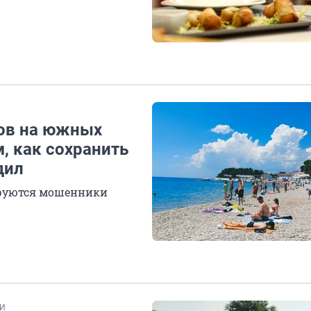
тов на южных
, как сохранить
дил
зируются мошенники
И