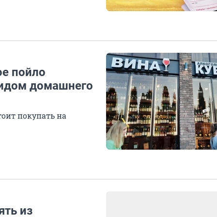
ое пойло
видом домашнего
тоит покупать на
ять из