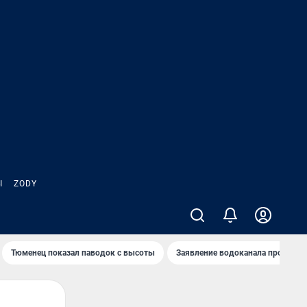
Ы
ZODY
Тюменец показал паводок с высоты
Заявление водоканала про запа