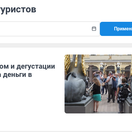
туристов
Примен
ром и дегустации
а деньги в