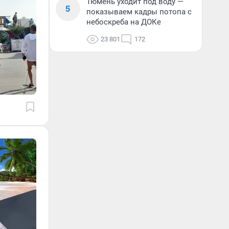
Тюмень уходит под воду —
5
показываем кадры потопа с
небоскреба на ДОКе
23 801
172