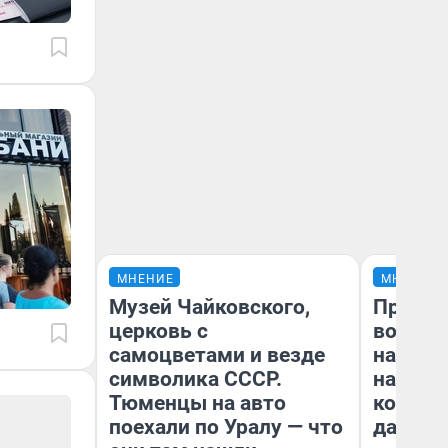
МНЕНИЕ
МНЕНИЕ
Музей Чайковского,
Продаш
церковь с
возьмут
самоцветами и везде
нам го
символика СССР.
налого
Тюменцы на авто
коснет
поехали по Уралу — что
даже р