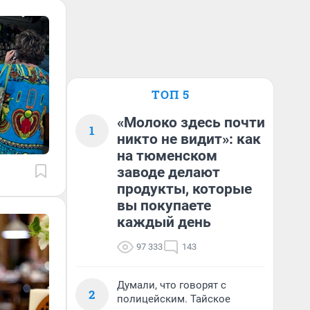
ТОП 5
«Молоко здесь почти
1
никто не видит»: как
на тюменском
заводе делают
продукты, которые
вы покупаете
каждый день
97 333
143
Думали, что говорят с
2
полицейским. Тайское