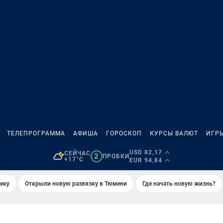
ТЕЛЕПРОГРАММА
АФИША
ГОРОСКОП
КУРСЫ ВАЛЮТ
ИГР
USD 82,17
СЕЙЧАС
2
ПРОБКИ
+17°C
EUR 94,84
еку
Открыли новую развязку в Тюмени
Где начать новую жизнь?