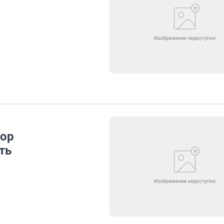
тор
ть