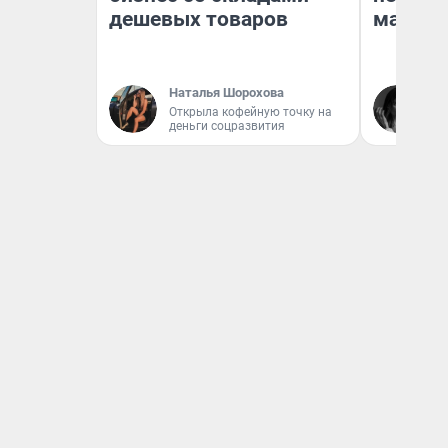
дешевых товаров
маркет
Наталья Шорохова
Ак
Открыла кофейную точку на
Ру
деньги соцразвития
аг