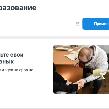
разование
Примен
ьте свои
рвных
ми нужно срочно