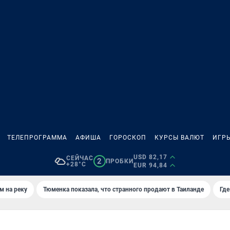
ТЕЛЕПРОГРАММА
АФИША
ГОРОСКОП
КУРСЫ ВАЛЮТ
ИГР
USD 82,17
СЕЙЧАС
2
ПРОБКИ
+28°C
EUR 94,84
м на реку
Тюменка показала, что странного продают в Таиланде
Где