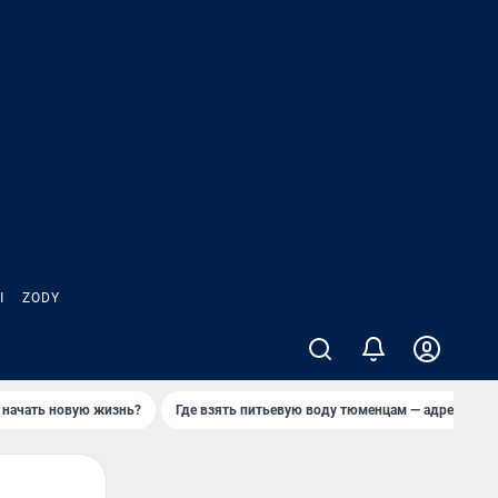
Ы
ZODY
 начать новую жизнь?
Где взять питьевую воду тюменцам — адреса