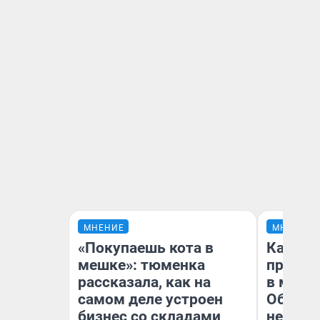
МНЕНИЕ
МНЕНИЕ
«Покупаешь кота в
Какие 
мешке»: тюменка
продук
рассказала, как на
в мага
самом деле устроен
Обзор 
бизнес со складами
нескол