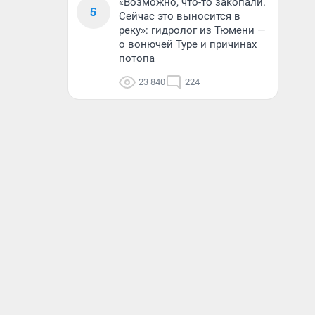
«Возможно, что-то закопали.
5
Сейчас это выносится в
реку»: гидролог из Тюмени —
о вонючей Туре и причинах
потопа
23 840
224