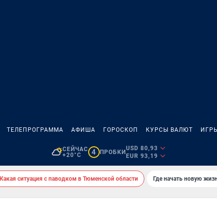
ТЕЛЕПРОГРАММА
АФИША
ГОРОСКОП
КУРСЫ ВАЛЮТ
ИГР
USD 80,93
СЕЙЧАС
4
ПРОБКИ
+20°C
EUR 93,19
Какая ситуация с паводком в Тюменской области
Где начать новую жиз