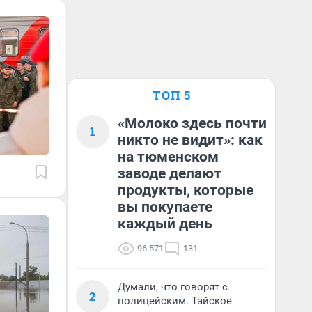
ТОП 5
«Молоко здесь почти
1
никто не видит»: как
на тюменском
заводе делают
продукты, которые
вы покупаете
каждый день
96 571
131
Думали, что говорят с
2
полицейским. Тайское