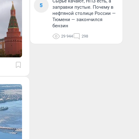
Сырье качают, НПЗ есть, а
5
заправки пустые. Почему в
нефтяной столице России —
Тюмени — закончился
бензин
29 944
298