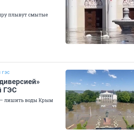
непру плывут смытые
 ГЭС
 диверсией»
й ГЭС
и — лишить воды Крым