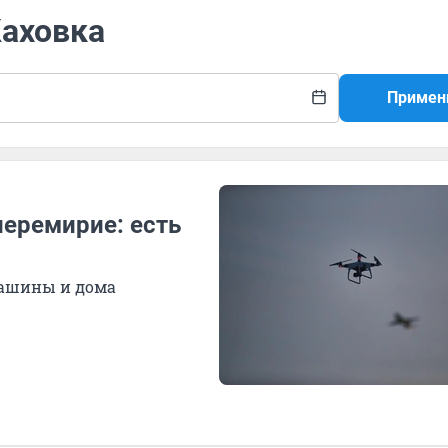
Каховка
Примен
перемирие: есть
машины и дома