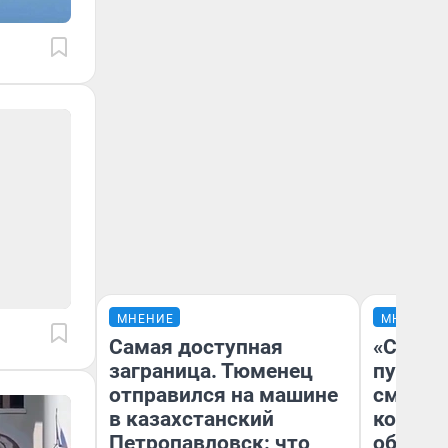
МНЕНИЕ
МНЕНИЕ
Самая доступная
«Спутал
заграница. Тюменец
пургу».
отправился на машине
смерте
в казахстанский
которы
Петропавловск: что
обнару