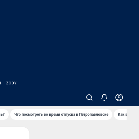
Ы
ZODY
нь?
Что посмотреть во время отпуска в Петропавловске
Как выжива