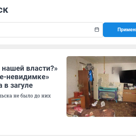
ск
Примен
о нашей власти?»
ье-невидимке»
а в загуле
ьска не было до них