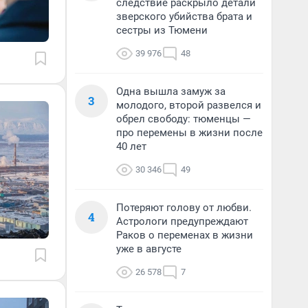
следствие раскрыло детали
зверского убийства брата и
сестры из Тюмени
39 976
48
Одна вышла замуж за
3
молодого, второй развелся и
обрел свободу: тюменцы —
про перемены в жизни после
40 лет
30 346
49
Потеряют голову от любви.
4
Астрологи предупреждают
Раков о переменах в жизни
уже в августе
26 578
7