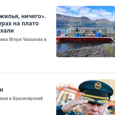
жилья, ничего».
урах на плато
ехали
ика Игоря Чапалова в
йн
овки в Красноярский