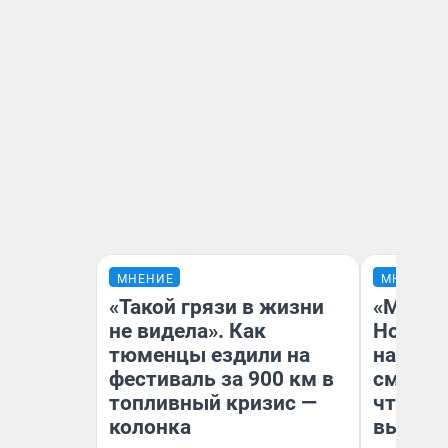
МНЕНИЕ
МНЕНИЕ
«Такой грязи в жизни
«Мы ви
не видела». Как
Нолана
тюменцы ездили на
настро
фестиваль за 900 км в
смотре
топливный кризис —
чтобы 
колонка
выгляд