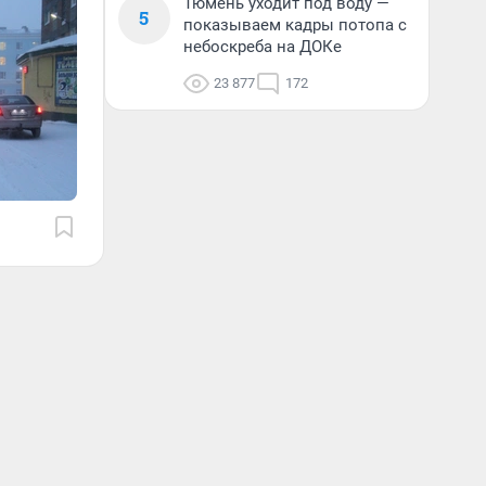
Тюмень уходит под воду —
5
показываем кадры потопа с
небоскреба на ДОКе
23 877
172