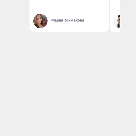
Мария Токмакова
На