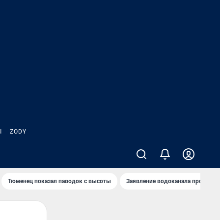
Ы
ZODY
Тюменец показал паводок с высоты
Заявление водоканала про запа