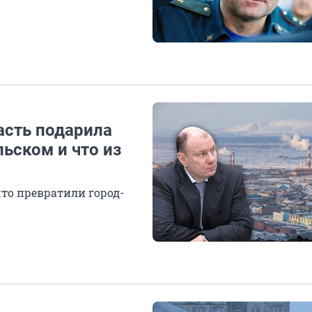
асть подарила
ьском и что из
что превратили город-