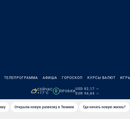
ТЕЛЕПРОГРАММА
АФИША
ГОРОСКОП
КУРСЫ ВАЛЮТ
ИГР
USD 82,17
СЕЙЧАС
0
ПРОБКИ
+17°C
EUR 94,84
еку
Открыли новую развязку в Тюмени
Где начать новую жизнь?