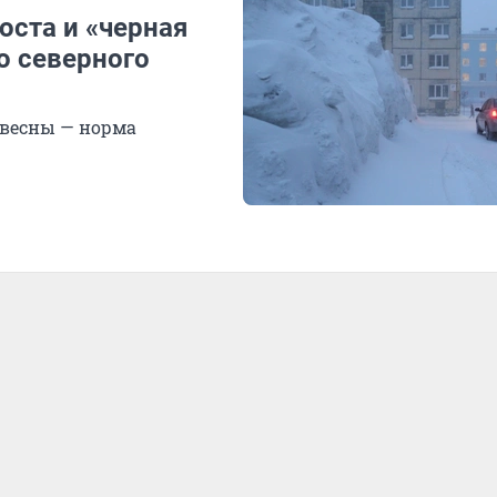
оста и «черная
о северного
е весны — норма