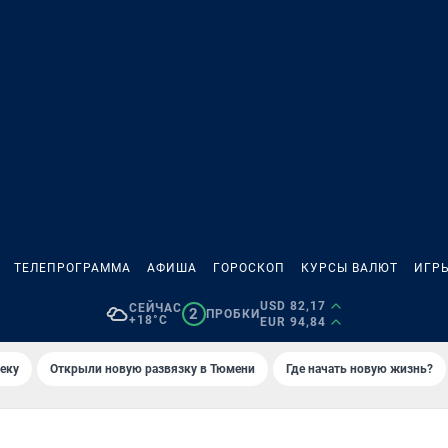
ТЕЛЕПРОГРАММА
АФИША
ГОРОСКОП
КУРСЫ ВАЛЮТ
ИГР
USD 82,17
СЕЙЧАС
2
ПРОБКИ
+18°C
EUR 94,84
еку
Открыли новую развязку в Тюмени
Где начать новую жизнь?