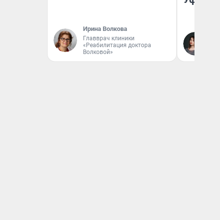
Ирина Волкова
Главврач клиники
Ек
«Реабилитация доктора
Жу
Волковой»