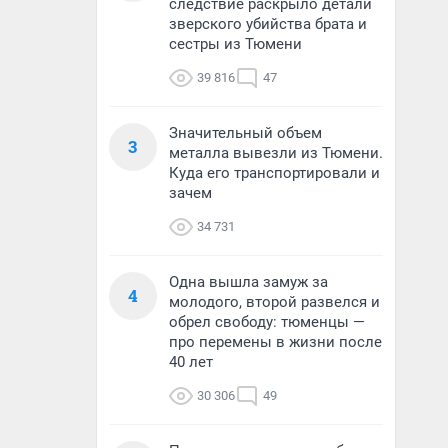
следствие раскрыло детали
зверского убийства брата и
сестры из Тюмени
39 816
47
Значительный объем
3
металла вывезли из Тюмени.
Куда его транспортировали и
зачем
34 731
Одна вышла замуж за
4
молодого, второй развелся и
обрел свободу: тюменцы —
про перемены в жизни после
40 лет
30 306
49