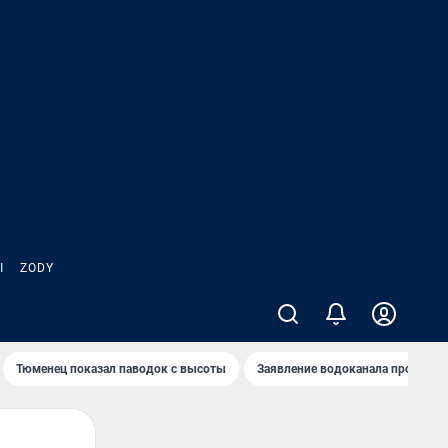
Ы
ZODY
Тюменец показал паводок с высоты
Заявление водоканала про запа