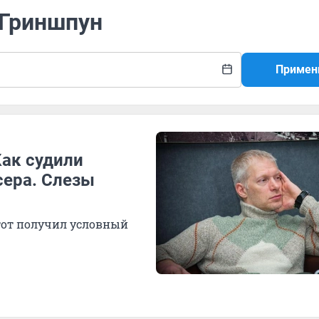
 Гриншпун
Примен
Как судили
сера. Слезы
тот получил условный