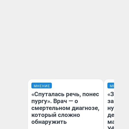
МНЕНИЕ
МНЕНИЕ
«Спуталась речь, понес
«Заезж
пургу». Врач — о
заправк
смертельном диагнозе,
нулям»
который сложно
дела с
обнаружить
маршру
Уфа