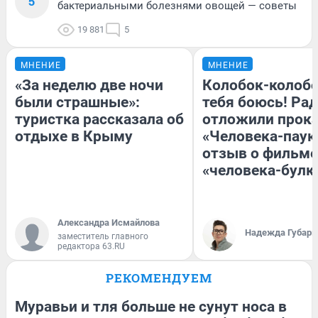
5
бактериальными болезнями овощей — советы
19 881
5
МНЕНИЕ
МНЕНИЕ
«За неделю две ночи
Колобок-колобо
были страшные»:
тебя боюсь! Рад
туристка рассказала об
отложили прок
отдыхе в Крыму
«Человека-паук
отзыв о фильме
«человека-булк
Александра Исмайлова
Надежда Губарь
заместитель главного
редактора 63.RU
РЕКОМЕНДУЕМ
Муравьи и тля больше не сунут носа в