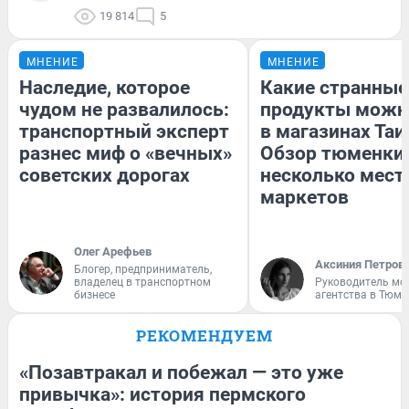
19 814
5
МНЕНИЕ
МНЕНИЕ
Наследие, которое
Какие странные
чудом не развалилось:
продукты можн
транспортный эксперт
в магазинах Таи
разнес миф о «вечных»
Обзор тюменки 
советских дорогах
несколько мес
маркетов
Олег Арефьев
Аксиния Петров
Блогер, предприниматель,
владелец в транспортном
Руководитель мо
бизнесе
агентства в Тюме
РЕКОМЕНДУЕМ
«Позавтракал и побежал — это уже
привычка»: история пермского