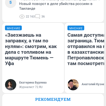
5
Новый поворот в деле убийства россиян в
Таиланде
22 163
36
МНЕНИЕ
МНЕНИЕ
«Заезжаешь на
Самая доступна
заправку, а там по
заграница. Тюм
нулям»: смотрим, как
отправился на 
дела с топливом на
в казахстански
маршруте Тюмень —
Петропавловск:
Уфа
там посмотреть
Екатерина Бурлева
Анатолий Кузне
Журналист 72.RU
РЕКОМЕНДУЕМ