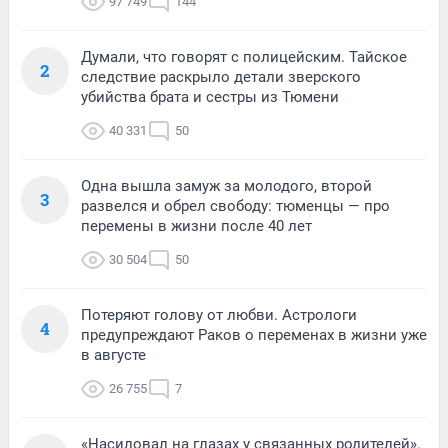
97 749
144
Думали, что говорят с полицейским. Тайское
2
следствие раскрыло детали зверского
убийства брата и сестры из Тюмени
40 331
50
Одна вышла замуж за молодого, второй
3
развелся и обрел свободу: тюменцы — про
перемены в жизни после 40 лет
30 504
50
Потеряют голову от любви. Астрологи
4
предупреждают Раков о переменах в жизни уже
в августе
26 755
7
«Насиловал на глазах у связанных родителей».