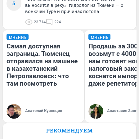
5
выносится в реку»: гидролог из Тюмени — о
вонючей Туре и причинах потопа
23 714
224
МНЕНИЕ
МНЕНИЕ
Самая доступная
Продашь за 3000
заграница. Тюменец
возьмут с 4000.
отправился на машине
нам готовит но
в казахстанский
налоговый зако
Петропавловск: что
коснется импор
там посмотреть
даже репетитор
Анатолий Кузнецов
Анастасия Завг
РЕКОМЕНДУЕМ