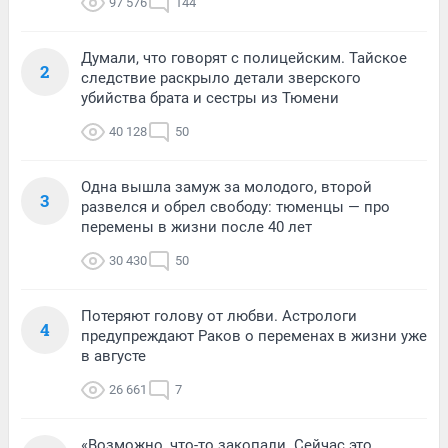
97 576
144
Думали, что говорят с полицейским. Тайское
2
следствие раскрыло детали зверского
убийства брата и сестры из Тюмени
40 128
50
Одна вышла замуж за молодого, второй
3
развелся и обрел свободу: тюменцы — про
перемены в жизни после 40 лет
30 430
50
Потеряют голову от любви. Астрологи
4
предупреждают Раков о переменах в жизни уже
в августе
26 661
7
«Возможно, что-то закопали. Сейчас это