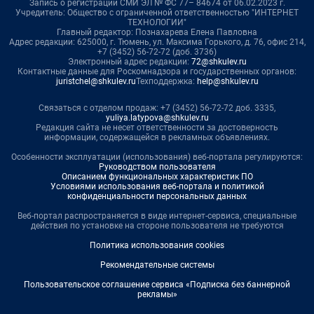
Запись о регистрации СМИ ЭЛ № ФС 77– 84674 от 06.02.2023 г.
Учредитель: Общество с ограниченной ответственностью "ИНТЕРНЕТ
ТЕХНОЛОГИИ"
Главный редактор: Познахарева Елена Павловна
Адрес редакции: 625000, г. Тюмень, ул. Максима Горького, д. 76, офис 214,
+7 (3452) 56-72-72 (доб. 3736)
Электронный адрес редакции:
72@shkulev.ru
Контактные данные для Роскомнадзора и государственных органов:
juristchel@shkulev.ru
Техподдержка:
help@shkulev.ru
Связаться с отделом продаж: +7 (3452) 56-72-72 доб. 3335,
yuliya.latypova@shkulev.ru
Редакция сайта не несет ответственности за достоверность
информации, содержащейся в рекламных объявлениях.
Особенности эксплуатации (использования) веб-портала регулируются:
Руководством пользователя
Описанием функциональных характеристик ПО
Условиями использования веб-портала и политикой
конфиденциальности персональных данных
Веб-портал распространяется в виде интернет-сервиса, специальные
действия по установке на стороне пользователя не требуются
Политика использования cookies
Рекомендательные системы
Пользовательское соглашение сервиса «Подписка без баннерной
рекламы»