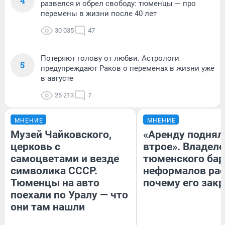
4
развелся и обрел свободу: тюменцы — про
перемены в жизни после 40 лет
30 035
47
Потеряют голову от любви. Астрологи
5
предупреждают Раков о переменах в жизни уже
в августе
26 213
7
МНЕНИЕ
МНЕНИЕ
Музей Чайковского,
«Аренду поднял
церковь с
втрое». Владел
самоцветами и везде
тюменского бар
символика СССР.
неформалов рас
Тюменцы на авто
почему его зак
поехали по Уралу — что
они там нашли