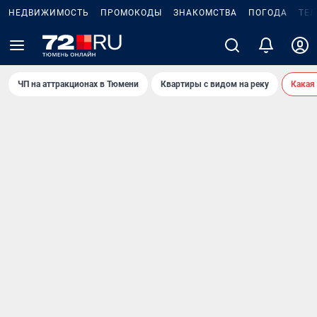
НЕДВИЖИМОСТЬ
ПРОМОКОДЫ
ЗНАКОМСТВА
ПОГОДА
ТЕ
ЧП на аттракционах в Тюмени
Квартиры с видом на реку
Какая