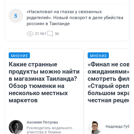
«Насиловал на глазах у связанных
5
родителей». Новый поворот в деле убийства
россиян в Таиланде
21 961
36
МНЕНИЕ
МНЕНИЕ
Какие странные
«Финал не совп
продукты можно найти
ожиданиями»: 
в магазинах Таиланда?
смотреть фил
Обзор тюменки на
«Старый орел» 
несколько местных
большом экран
маркетов
честная рецен
Аксиния Петрова
Надежда Губар
Руководитель модельного
агентства в Тюмени