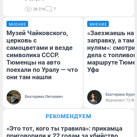
26 216
7
МНЕНИЕ
МНЕНИЕ
Музей Чайковского,
«Заезжаешь на
церковь с
заправку, а там 
самоцветами и везде
нулям»: смотри
символика СССР.
дела с топливом
Тюменцы на авто
маршруте Тюме
поехали по Уралу — что
Уфа
они там нашли
Екатерина Бурле
Екатерина Литкевич
Журналист 72.RU
РЕКОМЕНДУЕМ
«Это тот, кого ты травила»: прикамца
приговорили к 22 годам за убийство