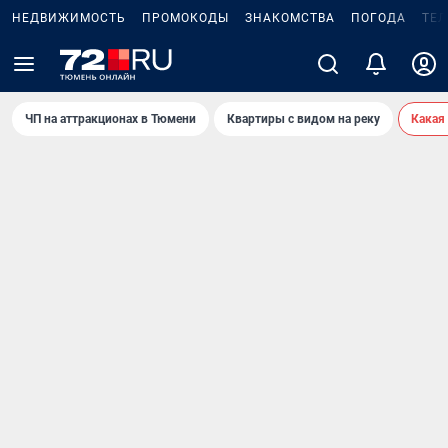
НЕДВИЖИМОСТЬ
ПРОМОКОДЫ
ЗНАКОМСТВА
ПОГОДА
ТЕ
ЧП на аттракционах в Тюмени
Квартиры с видом на реку
Какая