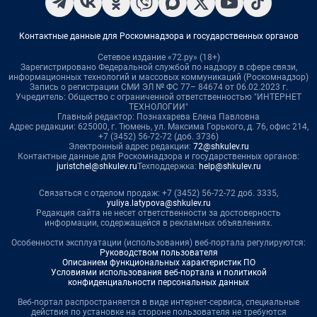
Контактные данные для Роскомнадзора и государственных органов
Сетевое издание «72.ру» (18+)
Зарегистрировано Федеральной службой по надзору в сфере связи,
информационных технологий и массовых коммуникаций (Роскомнадзор)
Запись о регистрации СМИ ЭЛ № ФС 77– 84674 от 06.02.2023 г.
Учредитель: Общество с ограниченной ответственностью "ИНТЕРНЕТ
ТЕХНОЛОГИИ"
Главный редактор: Познахарева Елена Павловна
Адрес редакции: 625000, г. Тюмень, ул. Максима Горького, д. 76, офис 214,
+7 (3452) 56-72-72 (доб. 3736)
Электронный адрес редакции:
72@shkulev.ru
Контактные данные для Роскомнадзора и государственных органов:
juristchel@shkulev.ru
Техподдержка:
help@shkulev.ru
Связаться с отделом продаж: +7 (3452) 56-72-72 доб. 3335,
yuliya.latypova@shkulev.ru
Редакция сайта не несет ответственности за достоверность
информации, содержащейся в рекламных объявлениях.
Особенности эксплуатации (использования) веб-портала регулируются:
Руководством пользователя
Описанием функциональных характеристик ПО
Условиями использования веб-портала и политикой
конфиденциальности персональных данных
Веб-портал распространяется в виде интернет-сервиса, специальные
действия по установке на стороне пользователя не требуются