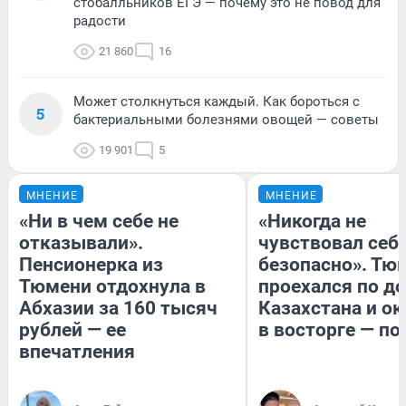
стобалльников ЕГЭ — почему это не повод для
радости
21 860
16
Может столкнуться каждый. Как бороться с
5
бактериальными болезнями овощей — советы
19 901
5
МНЕНИЕ
МНЕНИЕ
«Ни в чем себе не
«Никогда не
отказывали».
чувствовал себя
Пенсионерка из
безопасно». Тю
Тюмени отдохнула в
проехался по д
Абхазии за 160 тысяч
Казахстана и ок
рублей — ее
в восторге — по
впечатления