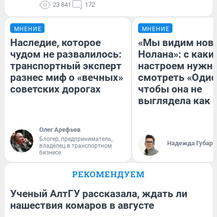
23 841
172
МНЕНИЕ
МНЕНИЕ
Наследие, которое
«Мы видим нов
чудом не развалилось:
Нолана»: с каки
транспортный эксперт
настроем нужн
разнес миф о «вечных»
смотреть «Одис
советских дорогах
чтобы она не
выглядела как 
Олег Арефьев
Блогер, предприниматель,
Надежда Губарь
владелец в транспортном
бизнесе
РЕКОМЕНДУЕМ
Ученый АлтГУ рассказала, ждать ли
нашествия комаров в августе