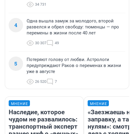
34 731
Одна вышла замуж за молодого, второй
4
развелся и обрел свободу: тюменцы — про
перемены в жизни после 40 лет
30 307
49
Потеряют голову от любви. Астрологи
5
предупреждают Раков о переменах в жизни
уже в августе
26 520
7
МНЕНИЕ
МНЕНИЕ
Наследие, которое
«Заезжаешь на
чудом не развалилось:
заправку, а там
транспортный эксперт
нулям»: смотри
разнес миф о «вечных»
дела с топливо