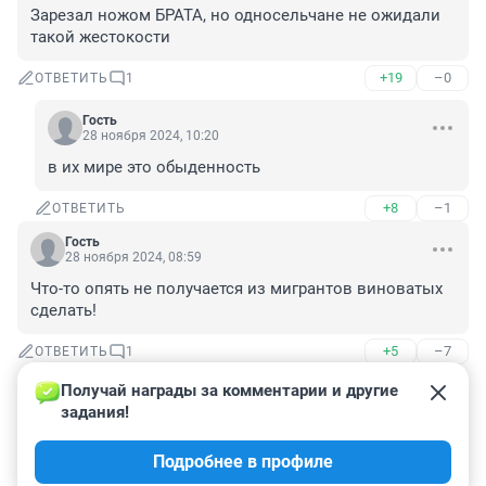
Зарезал ножом БРАТА, но односельчане не ожидали 
такой жестокости
+19
–0
ОТВЕТИТЬ
1
Гость
28 ноября 2024, 10:20
в их мире это обыденность
+8
–1
ОТВЕТИТЬ
Гость
28 ноября 2024, 08:59
Что-то опять не получается из мигрантов виноватых 
сделать!
+5
–7
ОТВЕТИТЬ
1
Получай награды за комментарии и другие 
Гость
28 ноября 2024, 09:05
задания!
Мигранты чего там, в нищей деревне забыли? Там 
Подробнее в профиле
же написано три пути заработка.