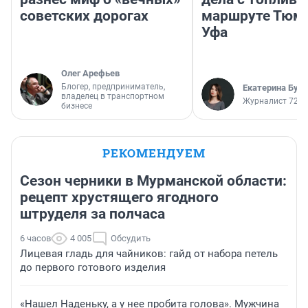
советских дорогах
маршруте Тюм
Уфа
Олег Арефьев
Блогер, предприниматель,
Екатерина Бур
владелец в транспортном
Журналист 72.R
бизнесе
РЕКОМЕНДУЕМ
Сезон черники в Мурманской области:
рецепт хрустящего ягодного
штруделя за полчаса
6 часов
4 005
Обсудить
Лицевая гладь для чайников: гайд от набора петель
до первого готового изделия
«Нашел Наденьку, а у нее пробита голова». Мужчина