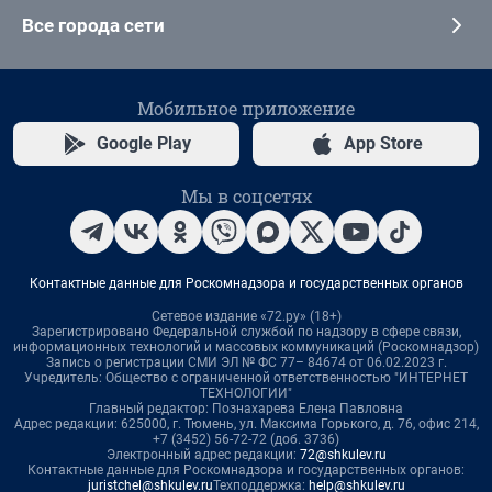
Все города сети
Мобильное приложение
Google Play
App Store
Мы в соцсетях
Контактные данные для Роскомнадзора и государственных органов
Сетевое издание «72.ру» (18+)
Зарегистрировано Федеральной службой по надзору в сфере связи,
информационных технологий и массовых коммуникаций (Роскомнадзор)
Запись о регистрации СМИ ЭЛ № ФС 77– 84674 от 06.02.2023 г.
Учредитель: Общество с ограниченной ответственностью "ИНТЕРНЕТ
ТЕХНОЛОГИИ"
Главный редактор: Познахарева Елена Павловна
Адрес редакции: 625000, г. Тюмень, ул. Максима Горького, д. 76, офис 214,
+7 (3452) 56-72-72 (доб. 3736)
Электронный адрес редакции:
72@shkulev.ru
Контактные данные для Роскомнадзора и государственных органов:
juristchel@shkulev.ru
Техподдержка:
help@shkulev.ru