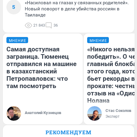
«Насиловал на глазах у связанных родителей».
5
Новый поворот в деле убийства россиян в
Таиланде
21 843
36
МНЕНИЕ
МНЕНИЕ
Самая доступная
«Никого нельзя
заграница. Тюменец
победить». О ч
отправился на машине
главный блокба
в казахстанский
этого года, кот
Петропавловск: что
бьет рекорды в
там посмотреть
прокате: честн
отзыв на «Одис
Нолана
Стас Соколов
Анатолий Кузнецов
Эксперт
РЕКОМЕНДУЕМ