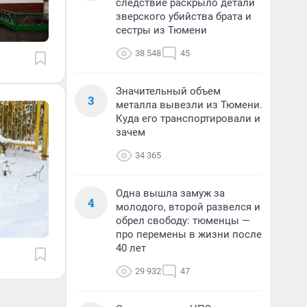
следствие раскрыло детали
зверского убийства брата и
сестры из Тюмени
38 548
45
Значительный объем
3
металла вывезли из Тюмени.
Куда его транспортировали и
зачем
34 365
Одна вышла замуж за
4
молодого, второй развелся и
обрел свободу: тюменцы —
про перемены в жизни после
40 лет
29 932
47