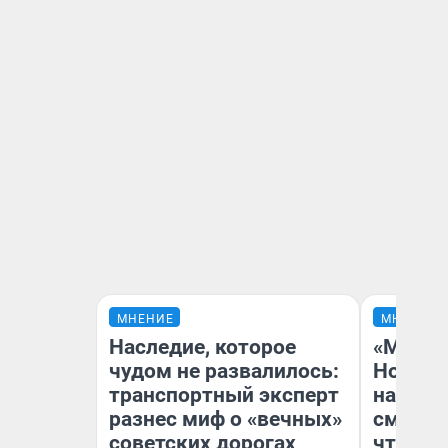
МНЕНИЕ
МНЕНИЕ
Наследие, которое
«Мы ви
чудом не развалилось:
Нолана
транспортный эксперт
настро
разнес миф о «вечных»
смотре
советских дорогах
чтобы 