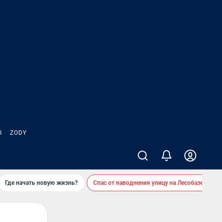
Ы
ZODY
Где начать новую жизнь?
Спас от наводнения улицу на Лесобазе
Д