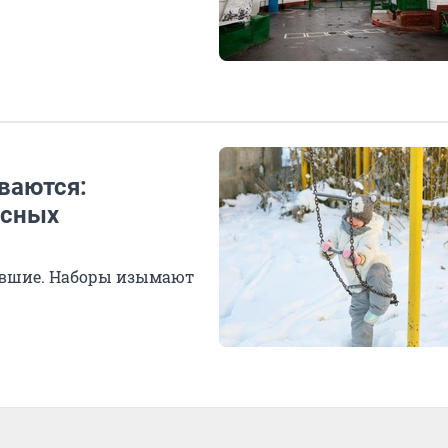
ваются:
асных
давшие. Наборы изымают