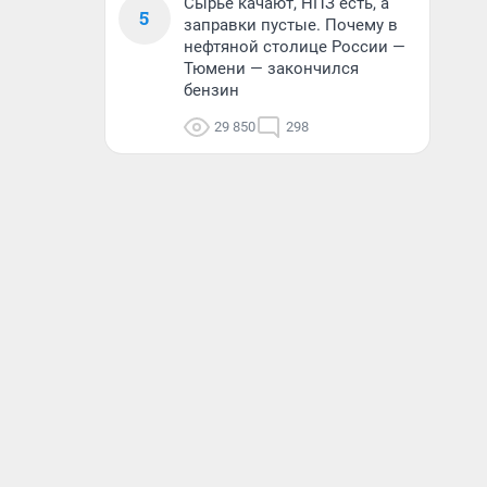
Сырье качают, НПЗ есть, а
5
заправки пустые. Почему в
нефтяной столице России —
Тюмени — закончился
бензин
29 850
298