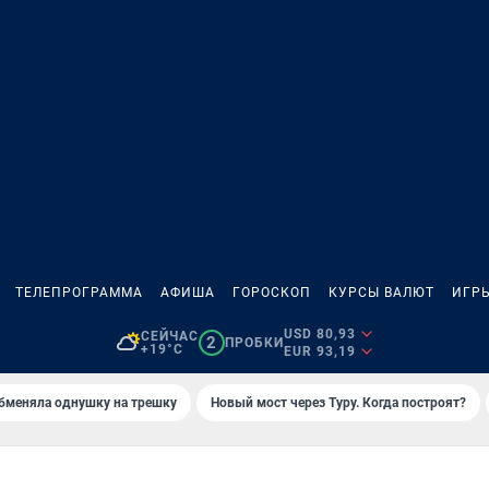
ТЕЛЕПРОГРАММА
АФИША
ГОРОСКОП
КУРСЫ ВАЛЮТ
ИГР
USD 80,93
СЕЙЧАС
2
ПРОБКИ
+19°C
EUR 93,19
бменяла однушку на трешку
Новый мост через Туру. Когда построят?