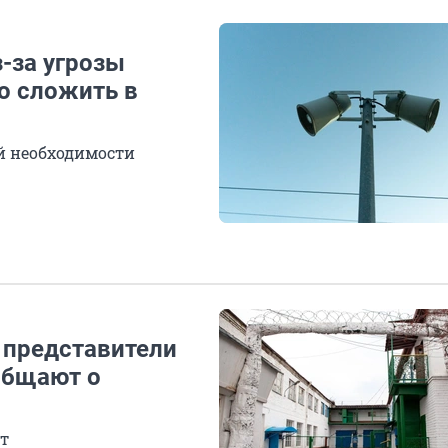
-за угрозы
о сложить в
й необходимости
 представители
общают о
т