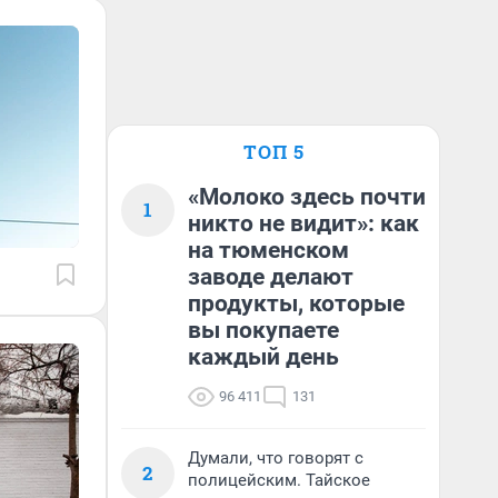
ТОП 5
«Молоко здесь почти
1
никто не видит»: как
на тюменском
заводе делают
продукты, которые
вы покупаете
каждый день
96 411
131
Думали, что говорят с
2
полицейским. Тайское