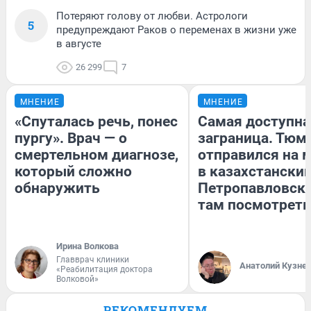
Потеряют голову от любви. Астрологи
5
предупреждают Раков о переменах в жизни уже
в августе
26 299
7
МНЕНИЕ
МНЕНИЕ
«Спуталась речь, понес
Самая доступна
пургу». Врач — о
заграница. Тюм
смертельном диагнозе,
отправился на 
который сложно
в казахстански
обнаружить
Петропавловск:
там посмотреть
Ирина Волкова
Главврач клиники
Анатолий Кузне
«Реабилитация доктора
Волковой»
РЕКОМЕНДУЕМ