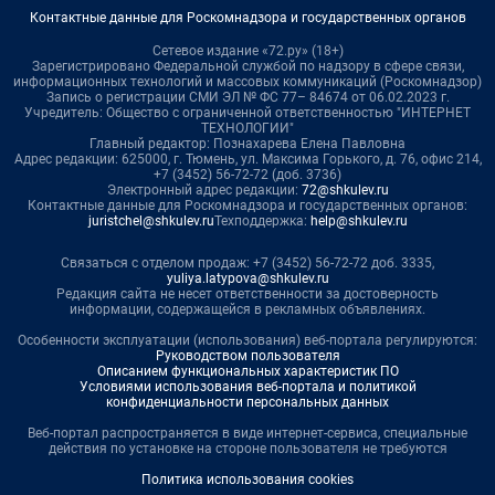
Контактные данные для Роскомнадзора и государственных органов
Сетевое издание «72.ру» (18+)
Зарегистрировано Федеральной службой по надзору в сфере связи,
информационных технологий и массовых коммуникаций (Роскомнадзор)
Запись о регистрации СМИ ЭЛ № ФС 77– 84674 от 06.02.2023 г.
Учредитель: Общество с ограниченной ответственностью "ИНТЕРНЕТ
ТЕХНОЛОГИИ"
Главный редактор: Познахарева Елена Павловна
Адрес редакции: 625000, г. Тюмень, ул. Максима Горького, д. 76, офис 214,
+7 (3452) 56-72-72 (доб. 3736)
Электронный адрес редакции:
72@shkulev.ru
Контактные данные для Роскомнадзора и государственных органов:
juristchel@shkulev.ru
Техподдержка:
help@shkulev.ru
Связаться с отделом продаж: +7 (3452) 56-72-72 доб. 3335,
yuliya.latypova@shkulev.ru
Редакция сайта не несет ответственности за достоверность
информации, содержащейся в рекламных объявлениях.
Особенности эксплуатации (использования) веб-портала регулируются:
Руководством пользователя
Описанием функциональных характеристик ПО
Условиями использования веб-портала и политикой
конфиденциальности персональных данных
Веб-портал распространяется в виде интернет-сервиса, специальные
действия по установке на стороне пользователя не требуются
Политика использования cookies