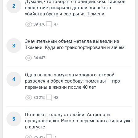
Думали, что говорят с полицейским. Тайское
2
следствие раскрыло детали зверского
убийства брата и сестры из Тюмени
39 476
47
Значительный объем металла вывезли из
3
Тюмени. Куда его транспортировали и зачем
34 647
Одна вышла замуж за молодого, второй
4
развелся и обрел свободу: тюменцы — про
перемены в жизни после 40 лет
30 215
48
Потеряют голову от любви. Астрологи
5
предупреждают Раков о переменах в жизни уже
в августе
26 427
7