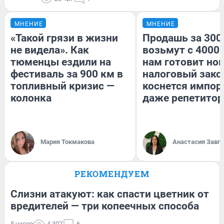
МНЕНИЕ
МНЕНИЕ
«Такой грязи в жизни
Продашь за 3000
не видела». Как
возьмут с 4000.
тюменцы ездили на
нам готовит но
фестиваль за 900 км в
налоговый зако
топливный кризис —
коснется импор
колонка
даже репетитор
Мария Токмакова
Анастасия Завг
РЕКОМЕНДУЕМ
Слизни атакуют: как спасти цветник от
вредителей — три копеечных способа
5 часов
4 307
6