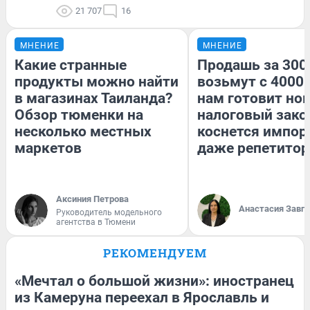
21 707
16
МНЕНИЕ
МНЕНИЕ
Какие странные
Продашь за 3000
продукты можно найти
возьмут с 4000.
в магазинах Таиланда?
нам готовит но
Обзор тюменки на
налоговый зако
несколько местных
коснется импор
маркетов
даже репетитор
Аксиния Петрова
Анастасия Завг
Руководитель модельного
агентства в Тюмени
РЕКОМЕНДУЕМ
«Мечтал о большой жизни»: иностранец
из Камеруна переехал в Ярославль и