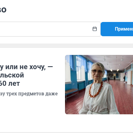
во
Примен
у или не хочу, —
ельской
60 лет
зу трех предметов даже