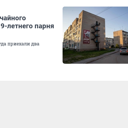
учайного
9-летнего парня
уда приехали два