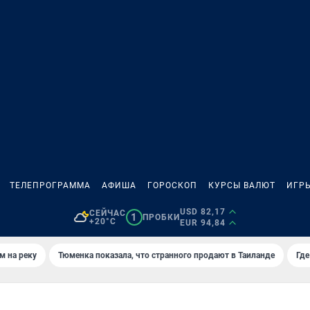
ТЕЛЕПРОГРАММА
АФИША
ГОРОСКОП
КУРСЫ ВАЛЮТ
ИГР
USD 82,17
СЕЙЧАС
1
ПРОБКИ
+20°C
EUR 94,84
м на реку
Тюменка показала, что странного продают в Таиланде
Где