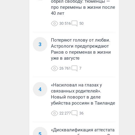
обрел свободу: тюменцы —
про перемены в жизни после
40 лет
30 516
50
Потеряют голову от любви.
3
Астрологи предупреждают
Раков о переменах в жизни
уже в августе
26 761
7
«Насиловал на глазах у
4
связанных родителей».
Новый поворот в деле
убийства россиян в Таиланде
22 277
36
«Дисквалификация аттестата
5