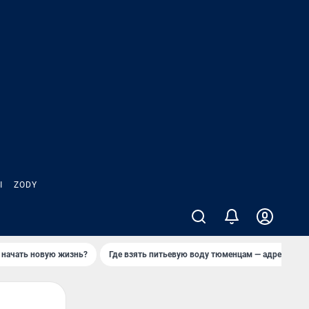
Ы
ZODY
 начать новую жизнь?
Где взять питьевую воду тюменцам — адреса