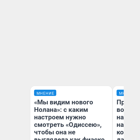
МНЕНИЕ
МНЕНИЕ
«Мы видим нового
Продаш
Нолана»: с каким
возьмут
настроем нужно
нам го
смотреть «Одиссею»,
налого
чтобы она не
коснет
выглядела как фиаско
даже р