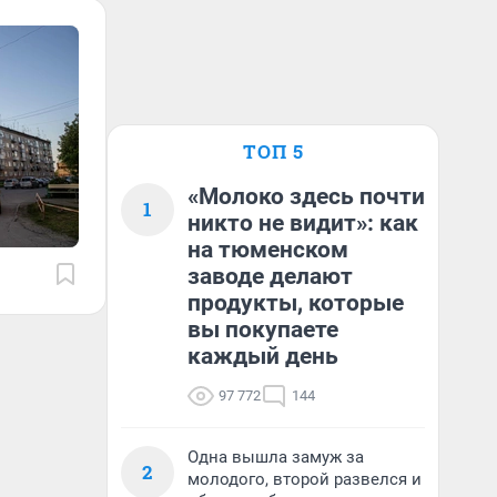
ТОП 5
«Молоко здесь почти
1
никто не видит»: как
на тюменском
заводе делают
продукты, которые
вы покупаете
каждый день
97 772
144
Одна вышла замуж за
2
молодого, второй развелся и