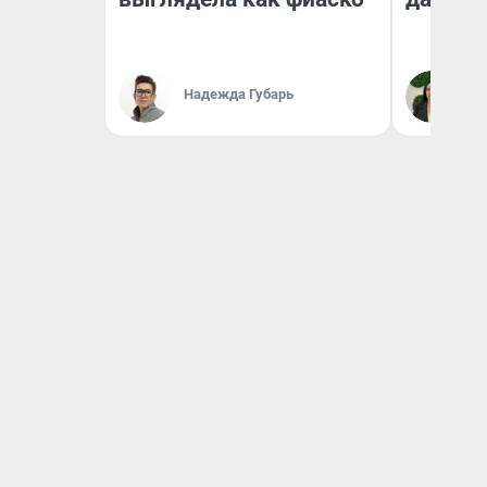
Надежда Губарь
Ан