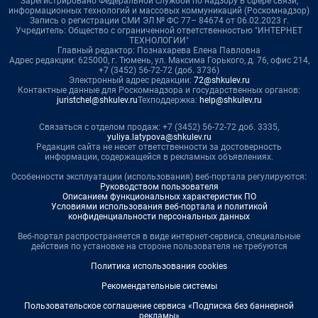
Зарегистрировано Федеральной службой по надзору в сфере связи,
информационных технологий и массовых коммуникаций (Роскомнадзор)
Запись о регистрации СМИ ЭЛ № ФС 77– 84674 от 06.02.2023 г.
Учредитель: Общество с ограниченной ответственностью "ИНТЕРНЕТ
ТЕХНОЛОГИИ"
Главный редактор: Познахарева Елена Павловна
Адрес редакции: 625000, г. Тюмень, ул. Максима Горького, д. 76, офис 214,
+7 (3452) 56-72-72 (доб. 3736)
Электронный адрес редакции:
72@shkulev.ru
Контактные данные для Роскомнадзора и государственных органов:
juristchel@shkulev.ru
Техподдержка:
help@shkulev.ru
Связаться с отделом продаж: +7 (3452) 56-72-72 доб. 3335,
yuliya.latypova@shkulev.ru
Редакция сайта не несет ответственности за достоверность
информации, содержащейся в рекламных объявлениях.
Особенности эксплуатации (использования) веб-портала регулируются:
Руководством пользователя
Описанием функциональных характеристик ПО
Условиями использования веб-портала и политикой
конфиденциальности персональных данных
Веб-портал распространяется в виде интернет-сервиса, специальные
действия по установке на стороне пользователя не требуются
Политика использования cookies
Рекомендательные системы
Пользовательское соглашение сервиса «Подписка без баннерной
рекламы»