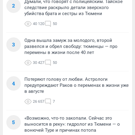
Думали, что говорят с полицейским. Тайское
2
следствие раскрыло детали зверского
убийства брата и сестры из Тюмени
40 120
50
Одна вышла замуж за молодого, второй
3
развелся и обрел свободу: тюменцы — про
перемены в жизни после 40 лет
30 427
50
Потеряют голову от любви. Астрологи
4
предупреждают Раков о переменах в жизни уже
в августе
26 657
7
«Возможно, что-то закопали. Сейчас это
5
выносится в реку»: гидролог из Тюмени — о
вонючей Туре и причинах потопа