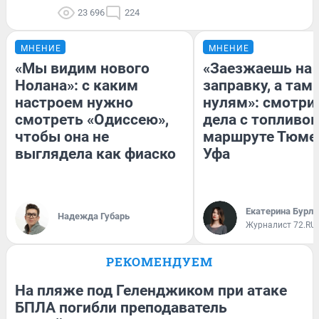
23 696
224
МНЕНИЕ
МНЕНИЕ
«Мы видим нового
«Заезжаешь на
Нолана»: с каким
заправку, а там 
настроем нужно
нулям»: смотри
смотреть «Одиссею»,
дела с топливом
чтобы она не
маршруте Тюме
выглядела как фиаско
Уфа
Екатерина Бурле
Надежда Губарь
Журналист 72.RU
РЕКОМЕНДУЕМ
На пляже под Геленджиком при атаке
БПЛА погибли преподаватель