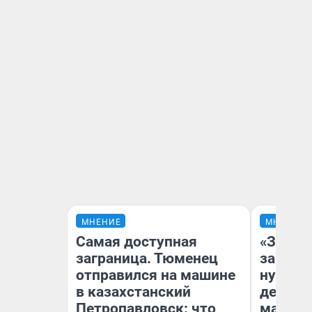
МНЕНИЕ
МНЕНИЕ
Самая доступная
«Заезж
заграница. Тюменец
заправк
отправился на машине
нулям»
в казахстанский
дела с
Петропавловск: что
маршру