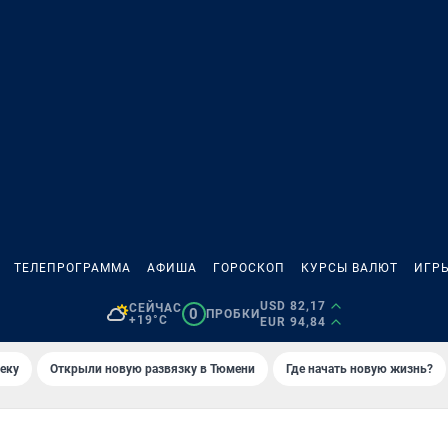
ТЕЛЕПРОГРАММА
АФИША
ГОРОСКОП
КУРСЫ ВАЛЮТ
ИГР
USD 82,17
СЕЙЧАС
0
ПРОБКИ
+19°C
EUR 94,84
еку
Открыли новую развязку в Тюмени
Где начать новую жизнь?