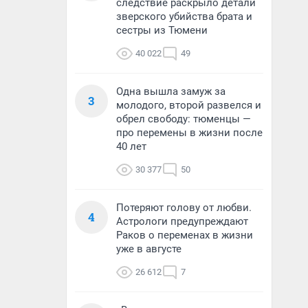
следствие раскрыло детали
зверского убийства брата и
сестры из Тюмени
40 022
49
Одна вышла замуж за
3
молодого, второй развелся и
обрел свободу: тюменцы —
про перемены в жизни после
40 лет
30 377
50
Потеряют голову от любви.
4
Астрологи предупреждают
Раков о переменах в жизни
уже в августе
26 612
7