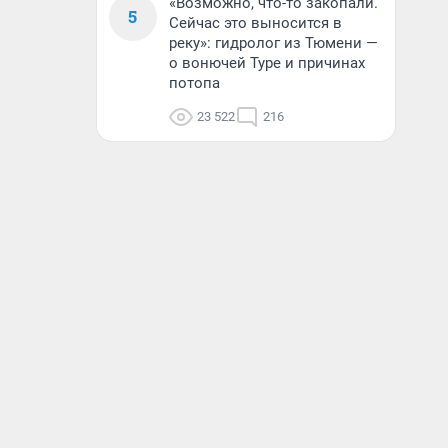
«Возможно, что-то закопали.
5
Сейчас это выносится в
реку»: гидролог из Тюмени —
о вонючей Туре и причинах
потопа
23 522
216