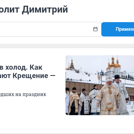
полит Димитрий
Примен
в холод. Как
ают Крещение —
едших на праздник