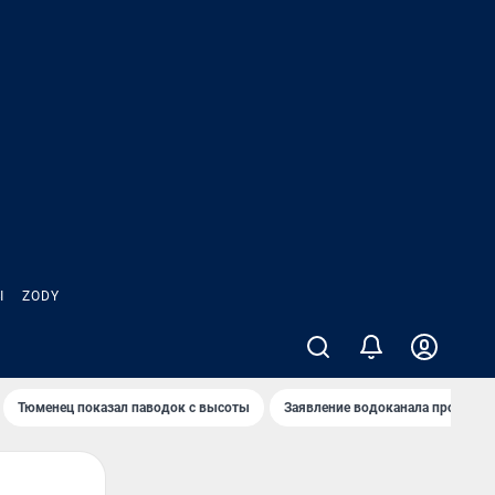
Ы
ZODY
Тюменец показал паводок с высоты
Заявление водоканала про запа