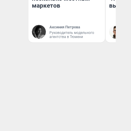
маркетов
выгляд
Аксиния Петрова
На
Руководитель модельного
агентства в Тюмени