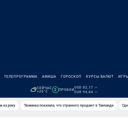
ТЕЛЕПРОГРАММА
АФИША
ГОРОСКОП
КУРСЫ ВАЛЮТ
ИГР
USD 82,17
СЕЙЧАС
2
ПРОБКИ
+26°C
EUR 94,84
м на реку
Тюменка показала, что странного продают в Таиланде
Где