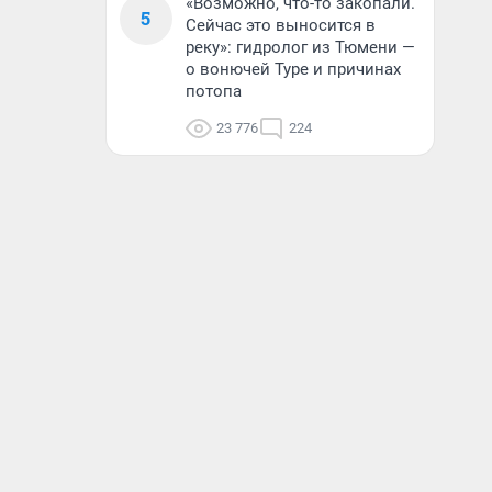
«Возможно, что-то закопали.
5
Сейчас это выносится в
реку»: гидролог из Тюмени —
о вонючей Туре и причинах
потопа
23 776
224