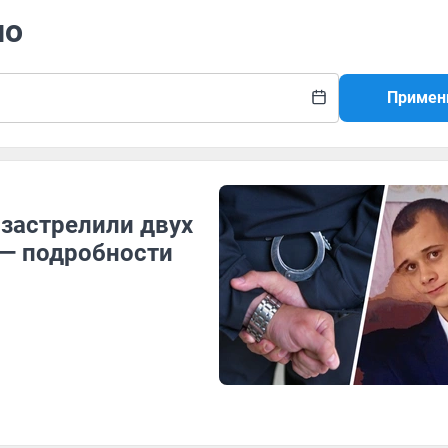
но
Примен
 застрелили двух
 — подробности