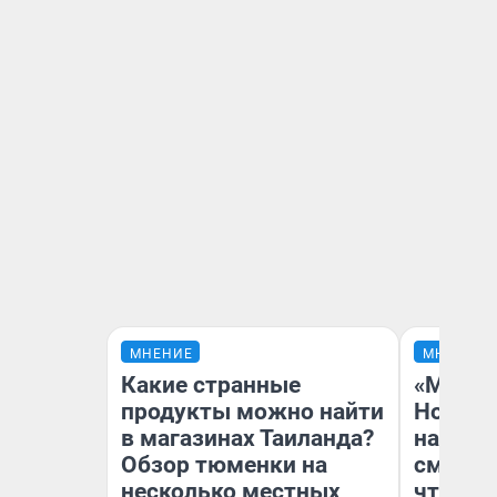
МНЕНИЕ
МНЕНИЕ
Какие странные
«Мы ви
продукты можно найти
Нолана
в магазинах Таиланда?
настро
Обзор тюменки на
смотре
несколько местных
чтобы 