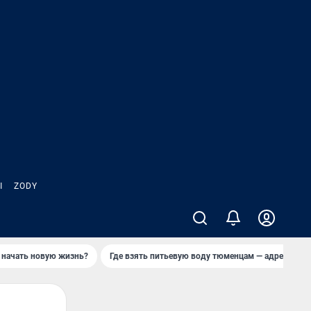
Ы
ZODY
 начать новую жизнь?
Где взять питьевую воду тюменцам — адреса