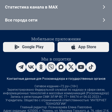
Статистика канала в MAX
Все города сети
Мобильное приложение
Google Play
App Store
Мы в соцсетях
Контактные данные для Роскомнадзора и государственных органов
Сетевое издание «72.ру» (18+)
Зарегистрировано Федеральной службой по надзору в сфере связи,
информационных технологий и массовых коммуникаций (Роскомнадзор)
Запись о регистрации СМИ ЭЛ № ФС 77– 84674 от 06.02.2023 г.
Учредитель: Общество с ограниченной ответственностью "ИНТЕРНЕТ
ТЕХНОЛОГИИ"
Главный редактор: Познахарева Елена Павловна
Адрес редакции: 625000, г. Тюмень, ул. Максима Горького, д. 76, офис 214,