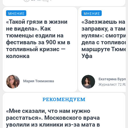
МНЕНИЕ
МНЕНИЕ
«Такой грязи в жизни
«Заезжаешь на
не видела». Как
заправку, а там 
тюменцы ездили на
нулям»: смотри
фестиваль за 900 км в
дела с топливом
топливный кризис —
маршруте Тюме
колонка
Уфа
Екатерина Бурле
Мария Токмакова
Журналист 72.RU
РЕКОМЕНДУЕМ
«Мне сказали, что нам нужно
расстаться». Московского врача
уволили из клиники из-за мата в