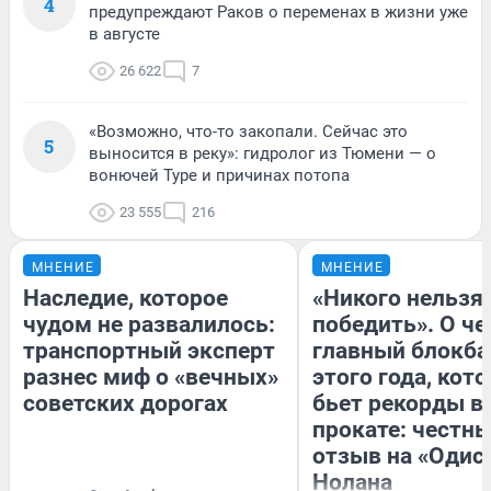
4
предупреждают Раков о переменах в жизни уже
в августе
26 622
7
«Возможно, что-то закопали. Сейчас это
5
выносится в реку»: гидролог из Тюмени — о
вонючей Туре и причинах потопа
23 555
216
МНЕНИЕ
МНЕНИЕ
Наследие, которое
«Никого нельзя
чудом не развалилось:
победить». О ч
транспортный эксперт
главный блокба
разнес миф о «вечных»
этого года, кот
советских дорогах
бьет рекорды в
прокате: честн
отзыв на «Одис
Нолана