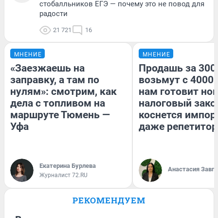
стобалльников ЕГЭ — почему это не повод для
радости
21 721
16
МНЕНИЕ
МНЕНИЕ
«Заезжаешь на
Продашь за 3000
заправку, а там по
возьмут с 4000.
нулям»: смотрим, как
нам готовит но
дела с топливом на
налоговый зако
маршруте Тюмень —
коснется импор
Уфа
даже репетитор
Екатерина Бурлева
Анастасия Завг
Журналист 72.RU
РЕКОМЕНДУЕМ