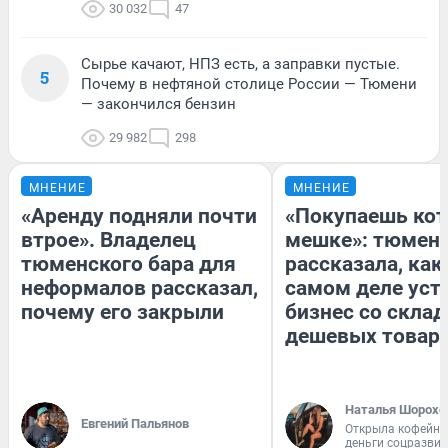
30 032
47
Сырье качают, НПЗ есть, а заправки пустые.
5
Почему в нефтяной столице России — Тюмени
— закончился бензин
29 982
298
МНЕНИЕ
МНЕНИЕ
«Аренду подняли почти
«Покупаешь кот
втрое». Владелец
мешке»: тюмен
тюменского бара для
рассказала, как
неформалов рассказал,
самом деле уст
почему его закрыли
бизнес со скла
дешевых товар
Наталья Шорохо
Евгений Пальянов
Открыла кофейну
деньги соцразви