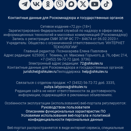
Контактные данные для Роскомнадзора и государственных органов
Сетевое издание «72.ру» (18+)
Зарегистрировано Федеральной службой по надзору в сфере связи,
информационных технологий и массовых коммуникаций (Роскомнадзор)
Запись о регистрации СМИ ЭЛ № ФС 77– 84674 от 06.02.2023 г.
Учредитель: Общество с ограниченной ответственностью "ИНТЕРНЕТ
ТЕХНОЛОГИИ"
Главный редактор: Познахарева Елена Павловна
Адрес редакции: 625000, г. Тюмень, ул. Максима Горького, д. 76, офис 214,
+7 (3452) 56-72-72 (доб. 3736)
Электронный адрес редакции:
72@shkulev.ru
Контактные данные для Роскомнадзора и государственных органов:
juristchel@shkulev.ru
Техподдержка:
help@shkulev.ru
Связаться с отделом продаж: +7 (3452) 56-72-72 доб. 3335,
yuliya.latypova@shkulev.ru
Редакция сайта не несет ответственности за достоверность
информации, содержащейся в рекламных объявлениях.
Особенности эксплуатации (использования) веб-портала регулируются:
Руководством пользователя
Описанием функциональных характеристик ПО
Условиями использования веб-портала и политикой
конфиденциальности персональных данных
Веб-портал распространяется в виде интернет-сервиса, специальные