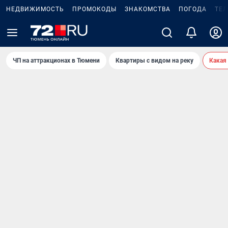
НЕДВИЖИМОСТЬ
ПРОМОКОДЫ
ЗНАКОМСТВА
ПОГОДА
ТЕ
ЧП на аттракционах в Тюмени
Квартиры с видом на реку
Какая