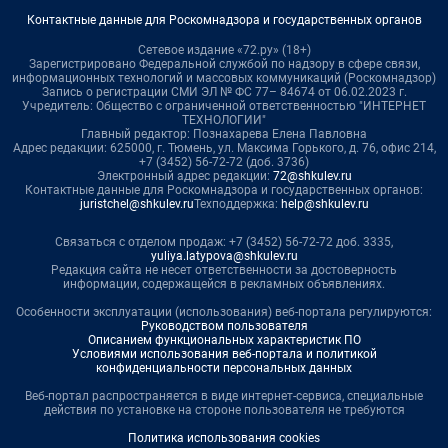
Контактные данные для Роскомнадзора и государственных органов
Сетевое издание «72.ру» (18+)
Зарегистрировано Федеральной службой по надзору в сфере связи,
информационных технологий и массовых коммуникаций (Роскомнадзор)
Запись о регистрации СМИ ЭЛ № ФС 77– 84674 от 06.02.2023 г.
Учредитель: Общество с ограниченной ответственностью "ИНТЕРНЕТ
ТЕХНОЛОГИИ"
Главный редактор: Познахарева Елена Павловна
Адрес редакции: 625000, г. Тюмень, ул. Максима Горького, д. 76, офис 214,
+7 (3452) 56-72-72 (доб. 3736)
Электронный адрес редакции:
72@shkulev.ru
Контактные данные для Роскомнадзора и государственных органов:
juristchel@shkulev.ru
Техподдержка:
help@shkulev.ru
Связаться с отделом продаж: +7 (3452) 56-72-72 доб. 3335,
yuliya.latypova@shkulev.ru
Редакция сайта не несет ответственности за достоверность
информации, содержащейся в рекламных объявлениях.
Особенности эксплуатации (использования) веб-портала регулируются:
Руководством пользователя
Описанием функциональных характеристик ПО
Условиями использования веб-портала и политикой
конфиденциальности персональных данных
Веб-портал распространяется в виде интернет-сервиса, специальные
действия по установке на стороне пользователя не требуются
Политика использования cookies