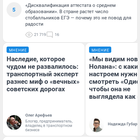
«Дисквалификация аттестата о среднем
5
образовании». В стране растет число
стобалльников ЕГЭ — почему это не повод для
радости
21 719
16
МНЕНИЕ
МНЕНИЕ
Наследие, которое
«Мы видим нов
чудом не развалилось:
Нолана»: с каки
транспортный эксперт
настроем нужн
разнес миф о «вечных»
смотреть «Одис
советских дорогах
чтобы она не
выглядела как 
Олег Арефьев
Блогер, предприниматель,
Надежда Губарь
владелец в транспортном
бизнесе