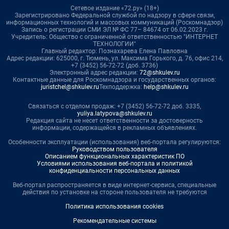
Сетевое издание «72.ру» (18+)
Зарегистрировано Федеральной службой по надзору в сфере связи,
информационных технологий и массовых коммуникаций (Роскомнадзор)
Запись о регистрации СМИ ЭЛ № ФС 77– 84674 от 06.02.2023 г.
Учредитель: Общество с ограниченной ответственностью "ИНТЕРНЕТ
ТЕХНОЛОГИИ"
Главный редактор: Познахарева Елена Павловна
Адрес редакции: 625000, г. Тюмень, ул. Максима Горького, д. 76, офис 214,
+7 (3452) 56-72-72 (доб. 3736)
Электронный адрес редакции:
72@shkulev.ru
Контактные данные для Роскомнадзора и государственных органов:
juristchel@shkulev.ru
Техподдержка:
help@shkulev.ru
Связаться с отделом продаж: +7 (3452) 56-72-72 доб. 3335,
yuliya.latypova@shkulev.ru
Редакция сайта не несет ответственности за достоверность
информации, содержащейся в рекламных объявлениях.
Особенности эксплуатации (использования) веб-портала регулируются:
Руководством пользователя
Описанием функциональных характеристик ПО
Условиями использования веб-портала и политикой
конфиденциальности персональных данных
Веб-портал распространяется в виде интернет-сервиса, специальные
действия по установке на стороне пользователя не требуются
Политика использования cookies
Рекомендательные системы