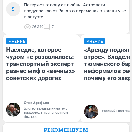
Потеряют голову от любви. Астрологи
5
предупреждают Раков о переменах в жизни уже
в августе
26 340
7
МНЕНИЕ
МНЕНИЕ
Наследие, которое
«Аренду поднял
чудом не развалилось:
втрое». Владел
транспортный эксперт
тюменского бар
разнес миф о «вечных»
неформалов рас
советских дорогах
почему его зак
Олег Арефьев
Блогер, предприниматель,
Евгений Пальяно
владелец в транспортном
бизнесе
РЕКОМЕНДУЕМ