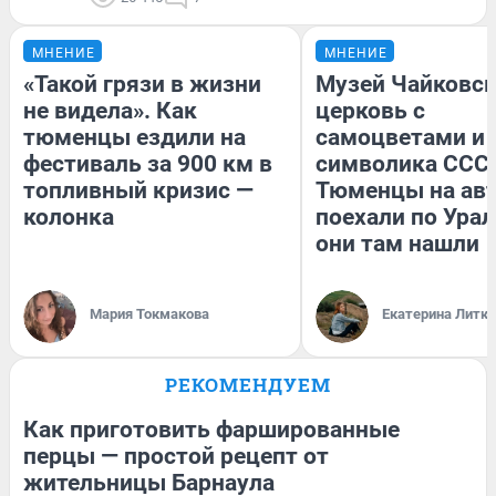
МНЕНИЕ
МНЕНИЕ
«Такой грязи в жизни
Музей Чайковск
не видела». Как
церковь с
тюменцы ездили на
самоцветами и 
фестиваль за 900 км в
символика СССР
топливный кризис —
Тюменцы на ав
колонка
поехали по Урал
они там нашли
Мария Токмакова
Екатерина Литк
РЕКОМЕНДУЕМ
Как приготовить фаршированные
перцы — простой рецепт от
жительницы Барнаула