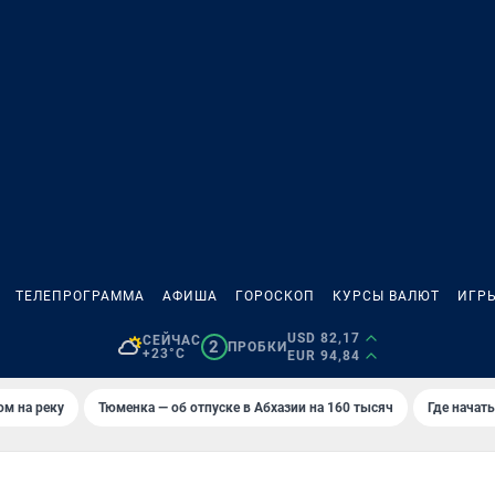
ТЕЛЕПРОГРАММА
АФИША
ГОРОСКОП
КУРСЫ ВАЛЮТ
ИГР
USD 82,17
СЕЙЧАС
2
ПРОБКИ
+23°C
EUR 94,84
ом на реку
Тюменка — об отпуске в Абхазии на 160 тысяч
Где начат