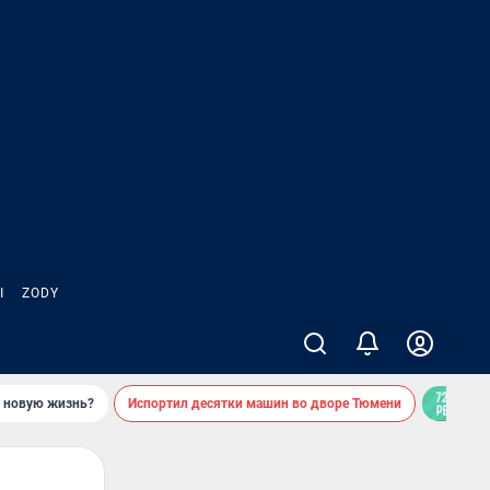
Ы
ZODY
ь новую жизнь?
Испортил десятки машин во дворе Тюмени