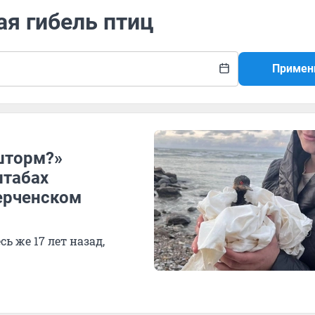
ая гибель птиц
Примен
шторм?»
штабах
ерченском
ь же 17 лет назад,