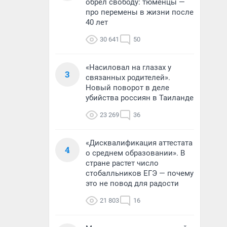
обрел свободу: тюменцы —
про перемены в жизни после
40 лет
30 641
50
«Насиловал на глазах у
3
связанных родителей».
Новый поворот в деле
убийства россиян в Таиланде
23 269
36
«Дисквалификация аттестата
4
о среднем образовании». В
стране растет число
стобалльников ЕГЭ — почему
это не повод для радости
21 803
16