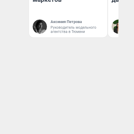
Аксиния Петрова
Ан
Руководитель модельного
агентства в Тюмени