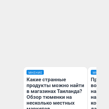
МНЕНИЕ
МНЕНИЕ
Какие странные
Продаш
продукты можно найти
возьмут
в магазинах Таиланда?
нам го
Обзор тюменки на
налого
несколько местных
коснет
маркетов
даже р