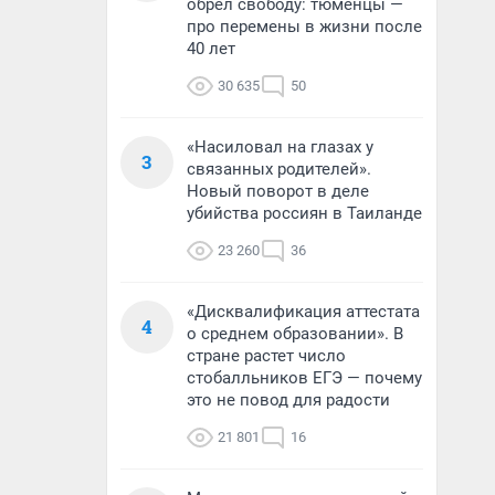
обрел свободу: тюменцы —
про перемены в жизни после
40 лет
30 635
50
«Насиловал на глазах у
3
связанных родителей».
Новый поворот в деле
убийства россиян в Таиланде
23 260
36
«Дисквалификация аттестата
4
о среднем образовании». В
стране растет число
стобалльников ЕГЭ — почему
это не повод для радости
21 801
16