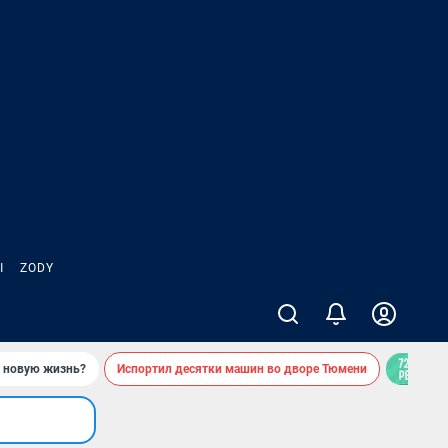
Ы
ZODY
ь новую жизнь?
Испортил десятки машин во дворе Тюмени