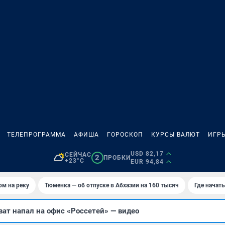
ТЕЛЕПРОГРАММА
АФИША
ГОРОСКОП
КУРСЫ ВАЛЮТ
ИГР
USD 82,17
СЕЙЧАС
2
ПРОБКИ
+23°C
EUR 94,84
ом на реку
Тюменка — об отпуске в Абхазии на 160 тысяч
Где начат
ат напал на офис «Россетей» — видео