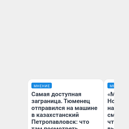
МНЕНИЕ
МНЕНИЕ
Самая доступная
«Мы ви
заграница. Тюменец
Нолана
отправился на машине
настро
в казахстанский
смотре
Петропавловск: что
чтобы 
там посмотреть
выгляд