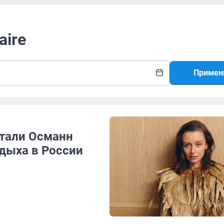
aire
Примен
атали Османн
дыха в России