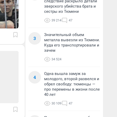
следствие раскрыло детали
зверского убийства брата и
сестры из Тюмени
39 214
47
Значительный объем
3
металла вывезли из Тюмени.
Куда его транспортировали и
зачем
34 524
Одна вышла замуж за
4
молодого, второй развелся и
обрел свободу: тюменцы —
про перемены в жизни после
40 лет
30 109
47