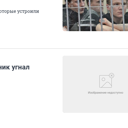
которые устроили
ник угнал