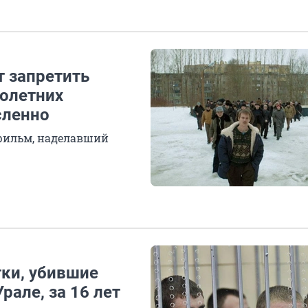
т запретить
лолетних
сленно
 фильм, наделавший
тки, убившие
рале, за 16 лет