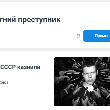
тний преступник
Примен
в СССР казнили
Союз