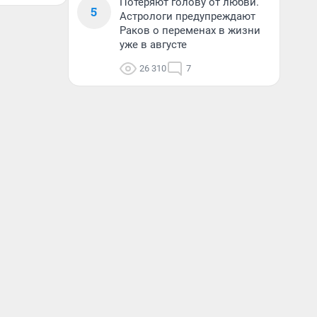
Потеряют голову от любви.
5
Астрологи предупреждают
Раков о переменах в жизни
уже в августе
26 310
7