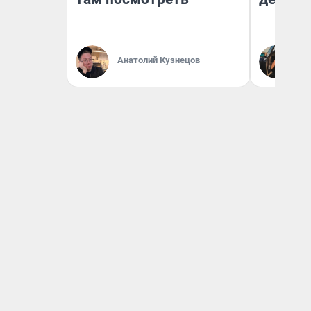
На
Анатолий Кузнецов
От
де