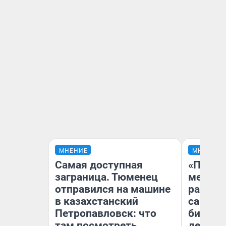
МНЕНИЕ
МНЕНИЕ
Самая доступная
«Покуп
заграница. Тюменец
мешке»
отправился на машине
рассказ
в казахстанский
самом 
Петропавловск: что
бизнес
там посмотреть
дешевы