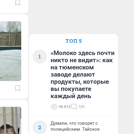
ТОП 5
«Молоко здесь почти
1
никто не видит»: как
на тюменском
заводе делают
продукты, которые
вы покупаете
каждый день
96 813
131
Думали, что говорят с
2
полицейским. Тайское