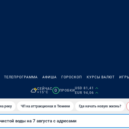
ТЕЛЕПРОГРАММА
АФИША
ГОРОСКОП
КУРСЫ ВАЛЮТ
ИГР
USD 81,41
СЕЙЧАС
0
ПРОБКИ
+15°C
EUR 94,06
на реку
ЧП на аттракционах в Тюмени
Где начать новую жизнь?
чистой воды на 7 августа с адресами